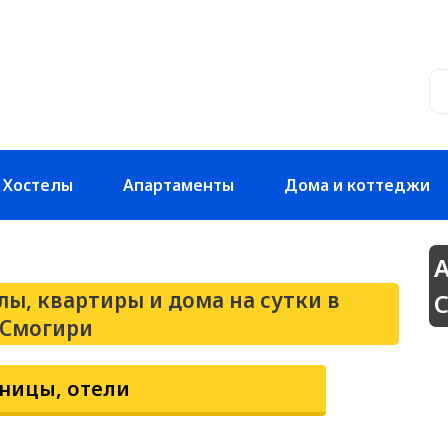
Хостелы
Апартаменты
Дома и коттеджи
А
лы, квартиры и дома на сутки в
 Смогири
ницы, отели