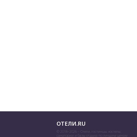
ОТЕЛИ.RU
© 2018–2026 – Отели, гостинцы, хостелы,
санатории и базы отдыха по лучшим ценам