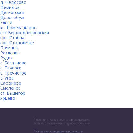
д. Федосово
Демидов
Десногорск
Дорогобуж
Ельня
кп. Пржевальское
пгт Верхнеднепровский
пос. Стабна
пос. Стодолище
Починок
Рославль
Рудня
с. Богданово
с. Печерск
с. Пречистое
с. Угра
Сафоново
Смоленск
ст. Вышегор
Ярцево
Перепечатка материалов разрешена
только с указанием первоисточника
Политика конфиденциальности