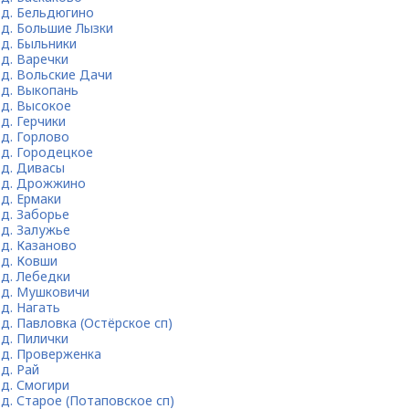
д. Бельдюгино
д. Большие Лызки
д. Быльники
д. Варечки
д. Вольские Дачи
д. Выкопань
д. Высокое
д. Герчики
д. Горлово
д. Городецкое
д. Дивасы
д. Дрожжино
д. Ермаки
д. Заборье
д. Залужье
д. Казаново
д. Ковши
д. Лебедки
д. Мушковичи
д. Нагать
д. Павловка (Остёрское сп)
д. Пилички
д. Проверженка
д. Рай
д. Смогири
д. Старое (Потаповское сп)