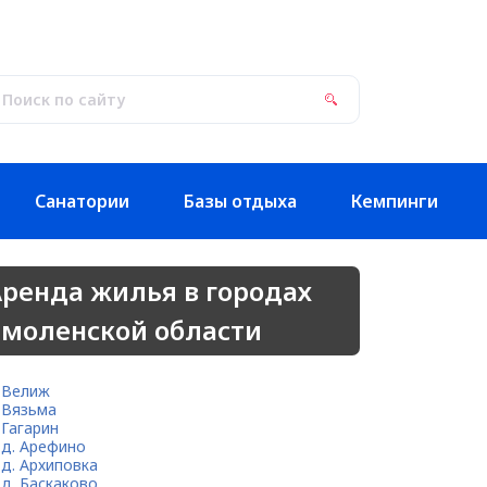
Санатории
Базы отдыха
Кемпинги
ренда жилья в городах
Смоленской области
Велиж
Вязьма
Гагарин
д. Арефино
д. Архиповка
д. Баскаково