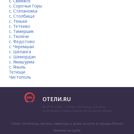
с. Свияжск
с. Сорочьи Горы
с. Степановка
с. Столбище
с. Теньки
с. Тетеево
с. Тимершик
с. Тюлячи
с. Федотово
с. Черемшан
с. Шеланга
с. Шемордан
с. Ямашурма
с. Яныль
Тетюши
Чистополь
ОТЕЛИ.RU
© 2018–2026 – Отели, гостинцы, хостелы,
санатории и базы отдыха по лучшим ценам
Отели, гостиницы, хостелы, квартиры и дома на сутки в городах России
Реклама на сайте