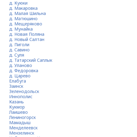
д. Куюки
д. Макаровка
д. Малая Шильна
д. Матюшино
д. Мещеряково
д. Мунайка
д. Новая Поляна
д. Новый Салтан
д. Пиголи
д. Савино
д. Суля
д. Татарский Саплык
д. Уланово
д. Федоровка
д. Царево
Елабуга
Заинск
Зеленодольск
Иннополис
Казань
Кукмор
Лаишево
Лениногорск
Мамадыш
Менделеевск
Мензелинск