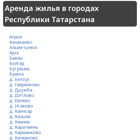
Аренда жилья в городах
Республики Татарстана
Агрыз
Азнакаево
Альметьевск
Арск
Бавлы
Болгар
Бугульма
Буинск
д. Белоус
д. Гаврилково
д. Дружба
д. Дятлово
д. Евлево
д. Исаково
д. Каенсар
д. Казыли
д. Каинки
д. Каратмень
д. Карманково
д. Качкиново