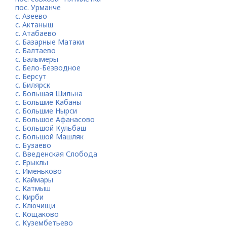
пос. Урманче
с. Азеево
с. Актаныш
с. Атабаево
с. Базарные Матаки
с. Балтаево
с. Балымеры
с. Бело-Безводное
с. Берсут
с. Билярск
с. Большая Шильна
с. Большие Кабаны
с. Большие Нырси
с. Большое Афанасово
с. Большой Кульбаш
с. Большой Машляк
с. Бузаево
с. Введенская Слобода
с. Ерыклы
с. Именьково
с. Каймары
с. Катмыш
с. Кирби
с. Ключищи
с. Кощаково
с. Кузембетьево