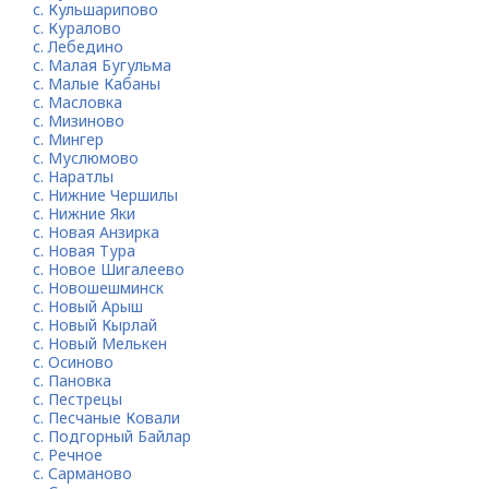
с. Кульшарипово
с. Куралово
с. Лебедино
с. Малая Бугульма
с. Малые Кабаны
с. Масловка
с. Мизиново
с. Мингер
с. Муслюмово
с. Наратлы
с. Нижние Чершилы
с. Нижние Яки
с. Новая Анзирка
с. Новая Тура
с. Новое Шигалеево
с. Новошешминск
с. Новый Арыш
с. Новый Кырлай
с. Новый Мелькен
с. Осиново
с. Пановка
с. Пестрецы
с. Песчаные Ковали
с. Подгорный Байлар
с. Речное
с. Сарманово