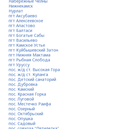
Набережные Челны
Нижнекамск
Нурлат
пгт Аксубаево
пгт Алексеевское
пгт Апастово
пгт Балтаси
пгт Богатые Сабы
пгт Васильево
пгт Камское Устье
пгт Куйбышевский Затон
пгт Нижняя Мактама
пгт Рыбная Слобода
пгт Уруссу
пос. ж/д ст. Высокая Гора
пос. ж/д ст. Куланга
пос. Детский санаторий
пос. Дубровка
пос. Камский
пос. Красная Горка
пос. Луговой
пос. Местечко Раифа
пос. Озерный
пос. Октябрьский
пос. Опушка
пос. Садовый
пос. совхоза "Пятилетка"