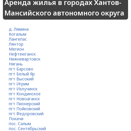
Аренда жилья в городах Хантов-
Мансийского автономного округа
д. Лямина
Когалым
Лангепас
Лянтор
Мегион
Нефтеюганск
Нижневартовск
Нягань
пгт Барсово
пгт Белый Яр
пгт Высокий
пгт Игрим
пгт Излучинск
пгт Кондинское
пгт Новоаганск
пгт Пионерский
пгт Пойковский
пгт Федоровский
Покачи
пос. Салым
пос. Сентябрьский