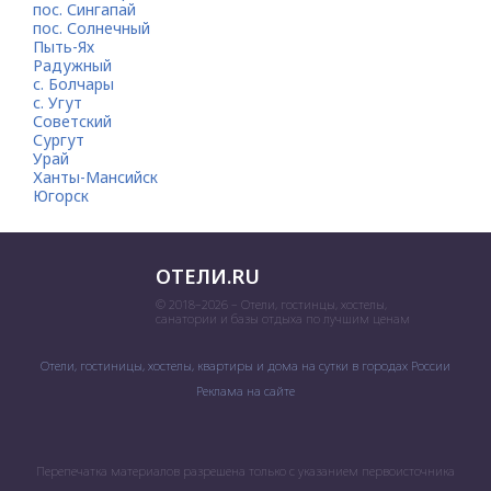
пос. Сингапай
пос. Солнечный
Пыть-Ях
Радужный
с. Болчары
с. Угут
Советский
Сургут
Урай
Ханты-Мансийск
Югорск
ОТЕЛИ.RU
© 2018–2026 – Отели, гостинцы, хостелы,
санатории и базы отдыха по лучшим ценам
Отели, гостиницы, хостелы, квартиры и дома на сутки в городах России
Реклама на сайте
Перепечатка материалов разрешена только с указанием первоисточника