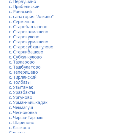
с. Первушино
с. Прибельский
с. Раевский
с. санатория "Алкино"
с. Серменево
с. Старобалтачево
с. Старокалмашево
с. Старокулево
с. Старокурмашево
с. Старосубхангулово
с. Стерлибашево
с. Субханкулово
с. Тазларово
с. Ташбулатово
с. Теперишево
с. Тирлянский
с. Толбазы
с. Узытамак
с. Уразбахты
с. Ургуново
с. Урман-Бишкадак
с. Чекмагуш
с. Чесноковка
с. Чирша-Тартыш
с. Шарипово
с. Языково
Салават