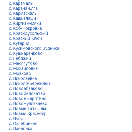
с. Карамалы
с. Карача-Елга
с. Кармаскалы
с. Кашкалаши
с. Киргиз-Мияки
с. Коб-Покровка
с. Красноусольский
с. Красный Ключ
с. Кугарчи
с. Кусимовского рудника
с. Кушнаренково
с. Лебяжий
с. Месягутово
с. Михайловка
с. Мраково
с. Николаевка
с. Николо-Березовка
с. Новоабзаково
с. Новобелокатай
с. Новое Барятино
с. Новомуллакаево
с. Новые Татышлы
с. Новый Краснояр
с. Нугуш
с. Охлебинино
с. Павловка