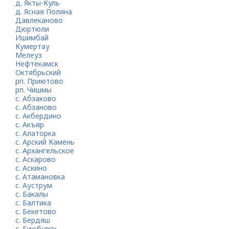
д. Якты-Куль
д. Ясная Поляна
Давлеканово
Дюртюли
Ишимбай
Кумертау
Мелеуз
Нефтекамск
Октябрьский
рп. Приютово
рп. Чишмы
с. Абзаково
с. Абзаново
с. Акбердино
с. Акъяр
с. Алаторка
с. Арский Камень
с. Архангельское
с. Аскарово
с. Аскино
с. Атамановка
с. Ауструм
с. Бакалы
с. Балтика
с. Бекетово
с. Бердяш
с. Бижбуляк