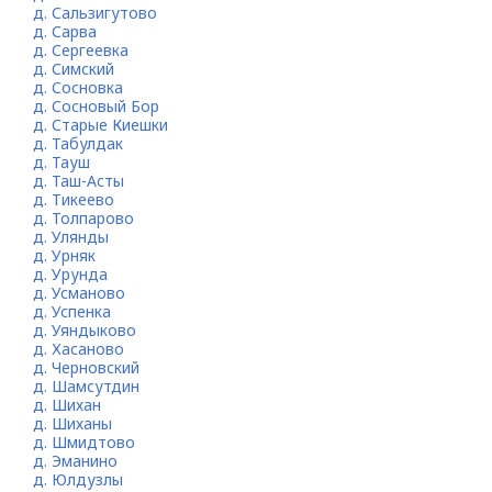
д. Сальзигутово
д. Сарва
д. Сергеевка
д. Симский
д. Сосновка
д. Сосновый Бор
д. Старые Киешки
д. Табулдак
д. Тауш
д. Таш-Асты
д. Тикеево
д. Толпарово
д. Улянды
д. Урняк
д. Урунда
д. Усманово
д. Успенка
д. Уяндыково
д. Хасаново
д. Черновский
д. Шамсутдин
д. Шихан
д. Шиханы
д. Шмидтово
д. Эманино
д. Юлдузлы