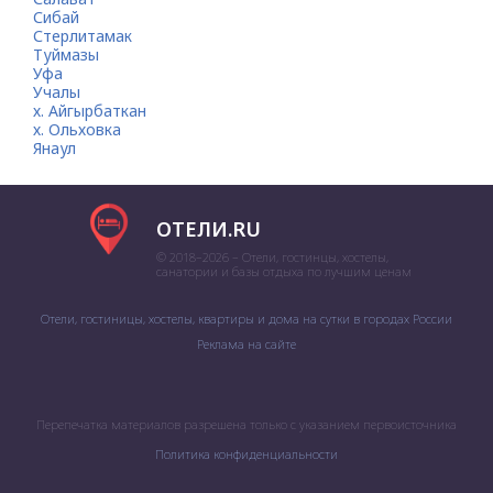
Сибай
Стерлитамак
Туймазы
Уфа
Учалы
х. Айгырбаткан
х. Ольховка
Янаул
ОТЕЛИ.RU
© 2018–2026 – Отели, гостинцы, хостелы,
санатории и базы отдыха по лучшим ценам
Отели, гостиницы, хостелы, квартиры и дома на сутки в городах России
Реклама на сайте
Перепечатка материалов разрешена только с указанием первоисточника
Политика конфиденциальности