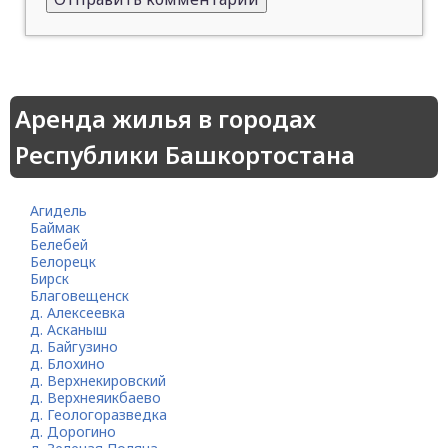
Аренда жилья в городах
Республики Башкортостана
Агидель
Баймак
Белебей
Белорецк
Бирск
Благовещенск
д. Алексеевка
д. Асканыш
д. Байгузино
д. Блохино
д. Верхнекировский
д. Верхнеяикбаево
д. Геологоразведка
д. Дорогино