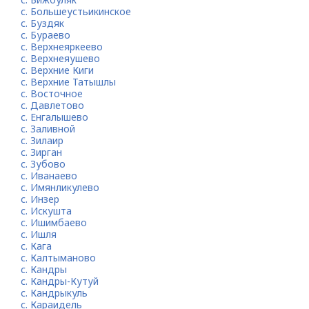
с. Большеустьикинское
с. Буздяк
с. Бураево
с. Верхнеяркеево
с. Верхнеяушево
с. Верхние Киги
с. Верхние Татышлы
с. Восточное
с. Давлетово
с. Енгалышево
с. Заливной
с. Зилаир
с. Зирган
с. Зубово
с. Иванаево
с. Имянликулево
с. Инзер
с. Искушта
с. Ишимбаево
с. Ишля
с. Кага
с. Калтыманово
с. Кандры
с. Кандры-Кутуй
с. Кандрыкуль
с. Караидель