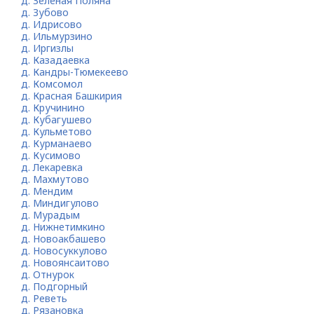
д. Зеленая Поляна
д. Зубово
д. Идрисово
д. Ильмурзино
д. Иргизлы
д. Казадаевка
д. Кандры-Тюмекеево
д. Комсомол
д. Красная Башкирия
д. Кручинино
д. Кубагушево
д. Кульметово
д. Курманаево
д. Кусимово
д. Лекаревка
д. Махмутово
д. Мендим
д. Миндигулово
д. Мурадым
д. Нижнетимкино
д. Новоакбашево
д. Новосуккулово
д. Новоянсаитово
д. Отнурок
д. Подгорный
д. Реветь
д. Рязановка