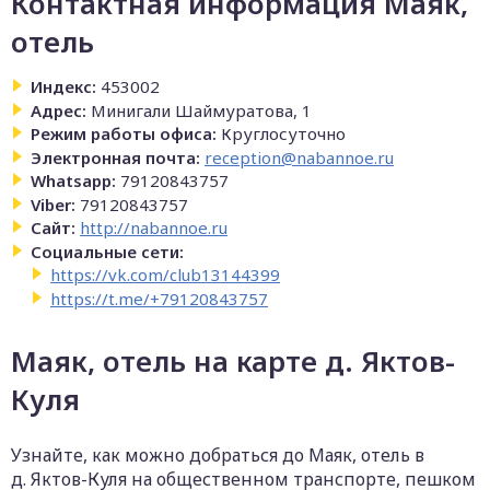
Контактная информация Маяк,
отель
Индекс:
453002
Адрес:
Минигали Шаймуратова, 1
Режим работы офиса:
Круглосуточно
Электронная почта:
reception@nabannoe.ru
Whatsapp:
79120843757
Viber:
79120843757
Сайт:
http://nabannoe.ru
Социальные сети:
https://vk.com/club13144399
https://t.me/+79120843757
Маяк, отель на карте д. Яктов-
Куля
Узнайте, как можно добраться до Маяк, отель в
д. Яктов-Куля на общественном транспорте, пешком