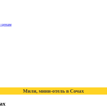
м ценам
Мили, мини-отель в Сочах
ах