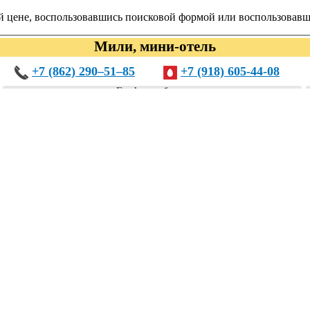
й цене, воспользовавшись поисковой формой или воспользовав
Мили, мини-отель
+7 (862) 290‒51‒85
+7 (918) 605-44-08
График работы:
Круглосуточно
их категориях:
гостиницы, отели
тель