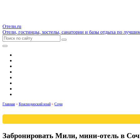
Отели.ru
Отели, гостинцы, хостелы, санатории и базы отдыха по лучши
Гостиницы и отели
Квартиры
Хостелы
Апартаменты
Дома и коттеджи
Санатории
Базы отдыха
Кемпинги
Главная
»
Краснодарский край
»
Сочи
Забронировать Мили, мини-отель в Соч