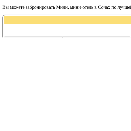
Вы можете забронировать Мили, мини-отель в Сочах по лучше
Адрес:
Ленина, 3
Мили, мини-отель находится в следующ
Дополнительные услуги
Гостиницы
Контактная информация Мили, мини-о