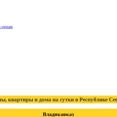
м ценам
елы, квартиры и дома на сутки в Республике С
Владикавказ