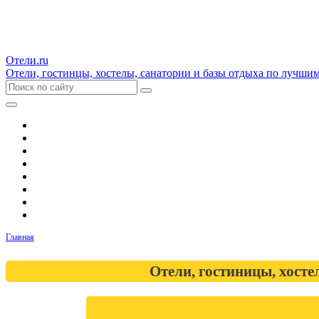
Отели.ru
Отели, гостинцы, хостелы, санатории и базы отдыха по лучши
Гостиницы и отели
Квартиры
Хостелы
Апартаменты
Дома и коттеджи
Санатории
Базы отдыха
Кемпинги
Главная
Отели, гостиницы, хост