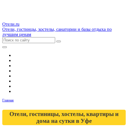
Отели.ru
Отели, гостинцы, хостелы, санатории и базы отдыха по
лучшим ценам
Гостиницы и отели
Квартиры
Хостелы
Апартаменты
Дома и коттеджи
Санатории
Базы отдыха
Кемпинги
Главная
Отели, гостиницы, хостелы, квартиры и
дома на сутки в Уфе