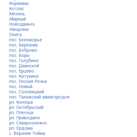
Коряжма
Котлас
Мезень
Мирный
Новодвинск
Няндома
Онега
пос. Беломорье
пос. Березник
пос. Боброво
пос. Боры
пос. Голубино
пос. Двинской
пос. Ерцево
пос. Катунино
пос. Лесная Речка
пос. Новый
пос. Соловецкий
пос. Талажский авиагородок
рп. Коноша
рп. Октябрьский
рп. Плесецк
рп. Приводино
рп. Североонежск
рп. Урдома
с. Верхняя Тойма