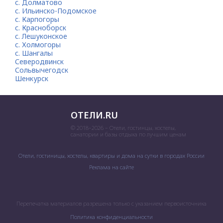
с. Долматово
с. Ильинско-Подомское
с. Карпогоры
с. Красноборск
с. Лешуконское
с. Холмогоры
с. Шангалы
Северодвинск
Сольвычегодск
Шенкурск
ОТЕЛИ.RU
© 2018–2026 – Отели, гостинцы, хостелы,
санатории и базы отдыха по лучшим ценам
Отели, гостиницы, хостелы, квартиры и дома на сутки в городах России
Реклама на сайте
Перепечатка материалов разрешена только с указанием первоисточника
Политика конфиденциальности