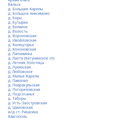
Вельск
д. Большие Карелы
д. Большое Анисимово
д. Боры
д. Бутырки
д. Великое
д. Волость
д. Вороновская
д. Ивойловская
д. Конецгорье
д. Кононовская
д. Лапоминка
д. Лахта (Катунинское сп)
д. Летняя Золотица
д. Лукинская
д. Любовское
д. Малые Карелы
д. Павлово
д. Повракульская
д. Погореловская
д. Подсосанье
д. Таборы
д. Усть-Заостровская
д. Шиловская
ж/д ст. Рикасиха
Каргополь