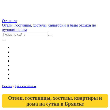
Отели.ru
Отели, гостинцы, хостелы, санатории и базы отдыха по
лучшим ценам
Гостиницы и отели
Квартиры
Хостелы
Апартаменты
Дома и коттеджи
Санатории
Базы отдыха
Кемпинги
Главная
»
Брянская область
Отели, гостиницы, хостелы, квартиры и
дома на сутки в Брянске