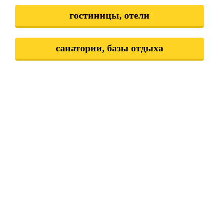
гостиницы, отели
санатории, базы отдыха
хостелы
квартиры посуточно
апартаменты
дома посуточно
жилье посуточно