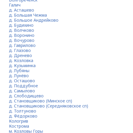
Галич
д. Асташево
д. Большая Чежма
д. Большое Андрейково
д. Будихино
д. Волчково
д. Воронино
д. Вочурово
д. Гаврилово
д. Глазово
д. Дренево
д. Козловка
д. Кузьминка
д. Лубяны
д. Лунёво
д. Осташово
д. Поддубное
д. Самылово
д. Слободищево
д. Становщиково (Минское сп)
д. Становщиково (Середняковское сп)
д. Толтуново
д. Фёдорково
Кологрив
Кострома
м. Козловы Горы