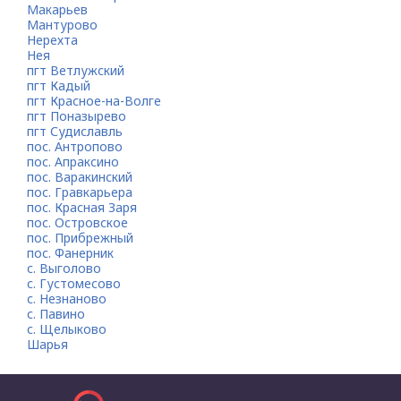
Макарьев
Мантурово
Нерехта
Нея
пгт Ветлужский
пгт Кадый
пгт Красное-на-Волге
пгт Поназырево
пгт Судиславль
пос. Антропово
пос. Апраксино
пос. Варакинский
пос. Гравкарьера
пос. Красная Заря
пос. Островское
пос. Прибрежный
пос. Фанерник
с. Выголово
с. Густомесово
с. Незнаново
с. Павино
с. Щелыково
Шарья