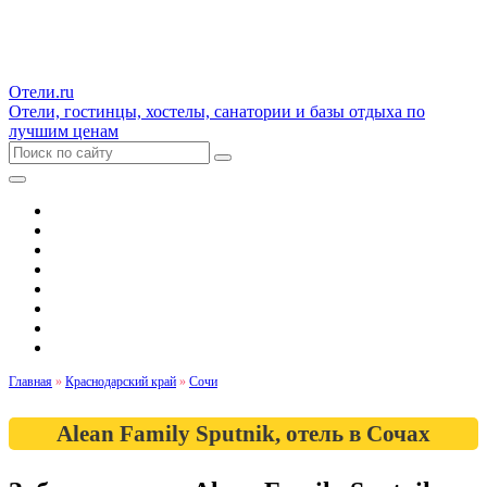
Отели.ru
Отели, гостинцы, хостелы, санатории и базы отдыха по
лучшим ценам
Гостиницы и отели
Квартиры
Хостелы
Апартаменты
Дома и коттеджи
Санатории
Базы отдыха
Кемпинги
Главная
»
Краснодарский край
»
Сочи
Alean Family Sputnik, отель в Сочах