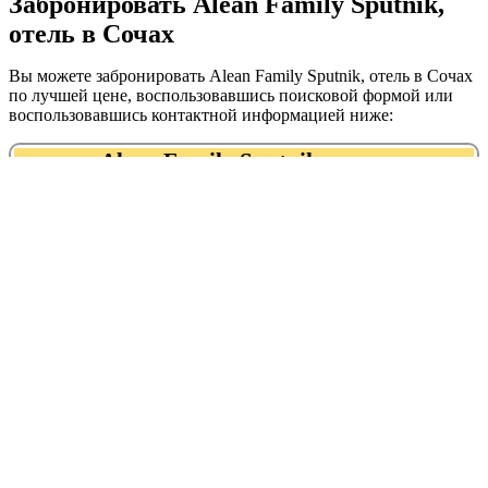
Забронировать Alean Family Sputnik,
отель в Сочах
Вы можете забронировать Alean Family Sputnik, отель в Сочах
по лучшей цене, воспользовавшись поисковой формой или
воспользовавшись контактной информацией ниже:
Alean Family Sputnik, отель
8‒800‒250‒00‒30
Адрес:
График работы:
Рейтинг:
Новороссийское
Круглосуточно
шоссе, 17/1
Alean Family Sputnik, отель находится
в следующих категориях:
гостиницы, отели