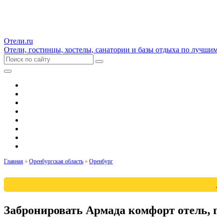
Отели.ru
Отели, гостинцы, хостелы, санатории и базы отдыха по лучши
Гостиницы и отели
Квартиры
Хостелы
Апартаменты
Дома и коттеджи
Санатории
Базы отдыха
Кемпинги
Главная
»
Оренбургская область
»
Оренбург
Забронировать Армада комфорт отель, 