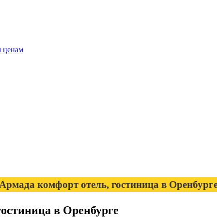
м ценам
Армада комфорт отель, гостиница в Оренбург
гостиница в Оренбурге