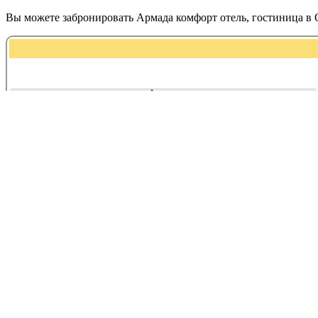
Вы можете забронировать Армада комфорт отель, гостиница в
Адрес:
Шарлыкское шоссе, 1 к4
Армада комфорт отель, гостиница нахо
Дополнительные услуги
Гостиницы, Конференц-залы / Переговорные комнаты
Контактная информация Армада комфор