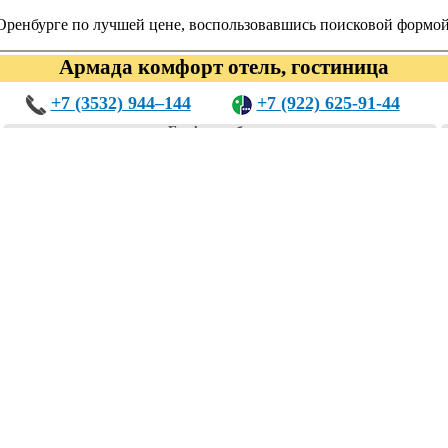
 Оренбурге по лучшей цене, воспользовавшись поисковой формо
Армада комфорт отель, гостиница
+7 (3532) 944‒144
+7 (922) 625-91-44
График работы:
Круглосуточно
дится в следующих категориях:
гостиницы, отели
т отель, гостиница