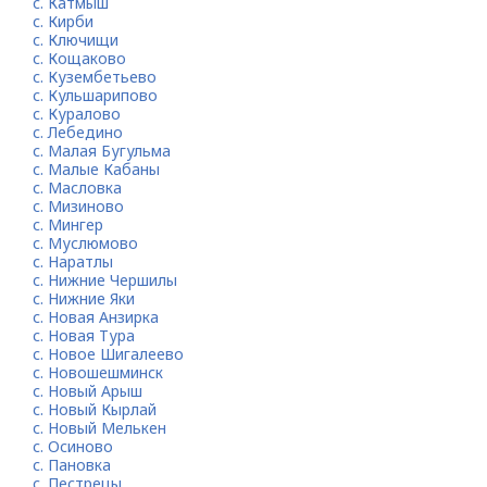
с. Катмыш
с. Кирби
с. Ключищи
с. Кощаково
с. Кузембетьево
с. Кульшарипово
с. Куралово
с. Лебедино
с. Малая Бугульма
с. Малые Кабаны
с. Масловка
с. Мизиново
с. Мингер
с. Муслюмово
с. Наратлы
с. Нижние Чершилы
с. Нижние Яки
с. Новая Анзирка
с. Новая Тура
с. Новое Шигалеево
с. Новошешминск
с. Новый Арыш
с. Новый Кырлай
с. Новый Мелькен
с. Осиново
с. Пановка
с. Пестрецы