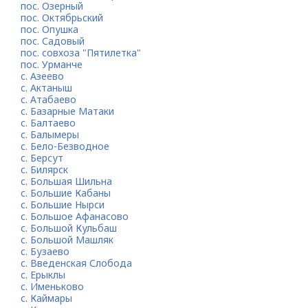
пос. Озерный
пос. Октябрьский
пос. Опушка
пос. Садовый
пос. совхоза "Пятилетка"
пос. Урманче
с. Азеево
с. Актаныш
с. Атабаево
с. Базарные Матаки
с. Балтаево
с. Балымеры
с. Бело-Безводное
с. Берсут
с. Билярск
с. Большая Шильна
с. Большие Кабаны
с. Большие Нырси
с. Большое Афанасово
с. Большой Кульбаш
с. Большой Машляк
с. Бузаево
с. Введенская Слобода
с. Ерыклы
с. Именьково
с. Каймары