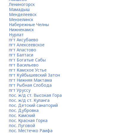
Лениногорск
Мамадыш
Менделеевск
Мензелинск
Набережные Челны
Нижнекамск
Нурлат
пгт Аксубаево
пгт Алексеевское
пгт Апастово
пгт Балтаси
пгт Богатые Сабы
пгт Васильево
пгт Камское Устье
пгт Куйбышевский Затон
пгт Нижняя Мактама
пгт Рыбная Слобода
пгт Уруссу
пос. ж/д ст. Высокая Гора
пос. ж/д ст. Куланга
пос. Детский санаторий
пос. Дубровка
пос. Камский
пос. Красная Горка
пос. Луговой
пос. Местечко Раифа