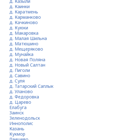
д. Казыли
д. Каинки
д. Каратмень
д. Карманково
д. Качкиново
д. Куюки
д. Макаровка
д. Малая Шильна
д. Матюшино
д. Мещеряково
д. Мунайка
д. Новая Поляна
д. Новый Салтан
д. Пиголи
д. Савино
д. Суля
д. Татарский Саплык
д. Уланово
д. Федоровка
д. Царево
Елабуга
Заинск
Зеленодольск
Иннополис
Казань
Кукмор
Лаишево