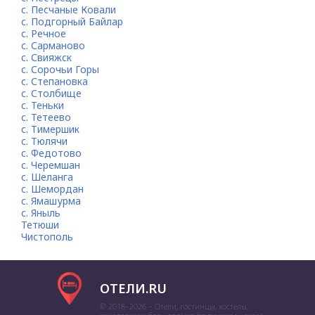
с. Песчаные Ковали
с. Подгорный Байлар
с. Речное
с. Сарманово
с. Свияжск
с. Сорочьи Горы
с. Степановка
с. Столбище
с. Теньки
с. Тетеево
с. Тимершик
с. Тюлячи
с. Федотово
с. Черемшан
с. Шеланга
с. Шемордан
с. Ямашурма
с. Яныль
Тетюши
Чистополь
ОТЕЛИ.RU
© 2018–2026 – Отели, гостинцы, хостелы,