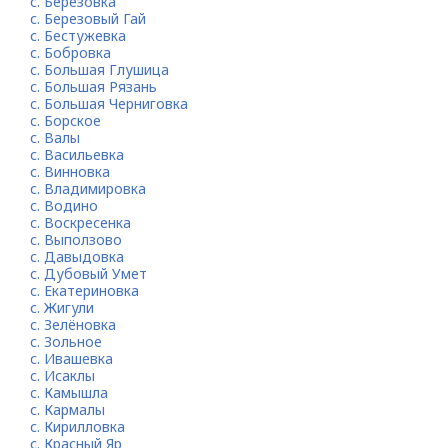
с. Березовка
с. Березовый Гай
с. Бестужевка
с. Бобровка
с. Большая Глушица
с. Большая Рязань
с. Большая Черниговка
с. Борское
с. Валы
с. Васильевка
с. Винновка
с. Владимировка
с. Водино
с. Воскресенка
с. Выползово
с. Давыдовка
с. Дубовый Умет
с. Екатериновка
с. Жигули
с. Зелёновка
с. Зольное
с. Ивашевка
с. Исаклы
с. Камышла
с. Кармалы
с. Кирилловка
с. Красный Яр