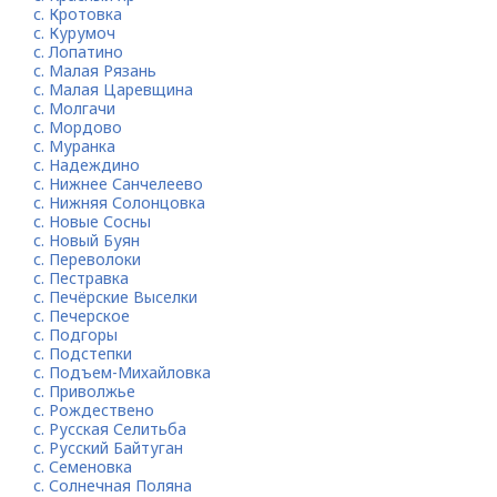
с. Кротовка
с. Курумоч
с. Лопатино
с. Малая Рязань
с. Малая Царевщина
с. Молгачи
с. Мордово
с. Муранка
с. Надеждино
с. Нижнее Санчелеево
с. Нижняя Солонцовка
с. Новые Сосны
с. Новый Буян
с. Переволоки
с. Пестравка
с. Печёрские Выселки
с. Печерское
с. Подгоры
с. Подстепки
с. Подъем-Михайловка
с. Приволжье
с. Рождествено
с. Русская Селитьба
с. Русский Байтуган
с. Семеновка
с. Солнечная Поляна