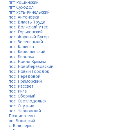
пгт Рощинский
пгт Суходол
пгт Усть-Кинельский
пос. Антоновка
пос. Власть Труда
пос. Волжский Утёс
пос. Горьковский
пос. Жареный Бугор
пос. Зелененький
пос. Калинка
пос. Кириллинский
пос. Львовка
пос. Новая Крымза
пос. Новоберезовский
пос. Новый Городок
пос. Передовой
пос. Приморский
пос. Рассвет
пос. Рига
пос. Сборный
пос. Светлодольск
пос. Спутник
пос. Черновский
Похвистнево
рп. Волжский
с. Белозерка