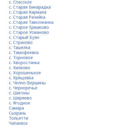
с. Спасское
с. Старая Бинарадка
с. Старая Кармала
с. Старая Рачейка
с. Старая Таволжанка
с. Старое Ермаково
с. Старое Усманово
с. Старый Буян
с. Страхово
с. Ташелка
с. Тимофеевка
с. Торновое
с. Хворостянка
с. Хилково
с. Хорошенькое
с. Хрящевка
с. Челно-Вершины
с. Черноречье
с. Шигоны
с. Ширяево
с. Ягодное
Самара
Сызрань
Тольятти
Чапаевск