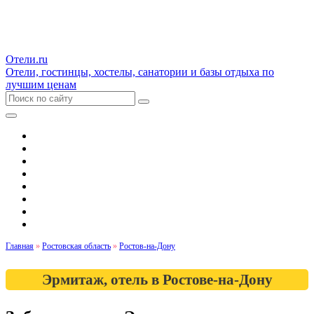
Отели.ru
Отели, гостинцы, хостелы, санатории и базы отдыха по
лучшим ценам
Гостиницы и отели
Квартиры
Хостелы
Апартаменты
Дома и коттеджи
Санатории
Базы отдыха
Кемпинги
Главная
»
Ростовская область
»
Ростов-на-Дону
Эрмитаж, отель в Ростове-на-Дону