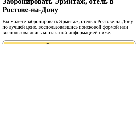
Забронировать Эрмитаж, отель в
Ростове-на-Дону
Вы можете забронировать Эрмитаж, отель в Ростове-на-Дону
по лучшей цене, воспользовавшись поисковой формой или
воспользовавшись контактной информацией ниже:
Эрмитаж, отель
+7 (863) 200‒10‒13
Адрес:
График работы:
Рейтинг:
Ульяновская, 52
Круглосуточно
Эрмитаж, отель находится в
следующих категориях:
гостиницы, отели