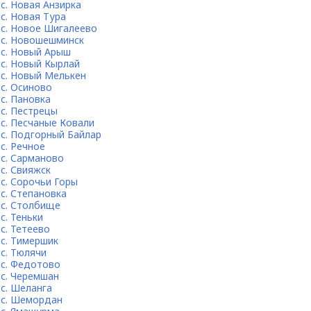
с. Новая Анзирка
с. Новая Тура
с. Новое Шигалеево
с. Новошешминск
с. Новый Арыш
с. Новый Кырлай
с. Новый Мелькен
с. Осиново
с. Пановка
с. Пестрецы
с. Песчаные Ковали
с. Подгорный Байлар
с. Речное
с. Сарманово
с. Свияжск
с. Сорочьи Горы
с. Степановка
с. Столбище
с. Теньки
с. Тетеево
с. Тимершик
с. Тюлячи
с. Федотово
с. Черемшан
с. Шеланга
с. Шемордан