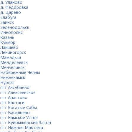
д. Уланово
д. Федоровка
д. Царево
Елабуга
Заинск
Зеленодольск
Иннополис
Казань
Кукмор
Лаишево
Лениногорск
Мамадыш
Менделеевск
Мензелинск
Набережные Челны
Нижнекамск
Нурлат
пгт Аксубаево
пгт Алексеевское
пгт Апастово
пгт Балтаси
пгт Богатые Сабы
пгт Васильево
пгт Камское Устье
пгт Куйбышевский Затон
пгт Нижняя Мактама