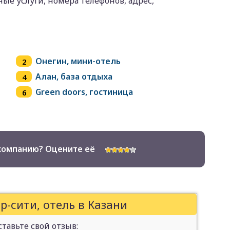
ые услуги, номера телефонов, адрес,
Онегин, мини-отель
Алан, база отдыха
Green doors, гостиница
компанию? Оцените её
-сити, отель в Казани
тавьте свой отзыв: