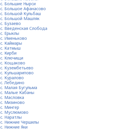
с. Большие Нырси
с. Большое Афанасово
с. Большой Кульбаш
с. Большой Машляк
с. Бузаево
с. Введенская Слобода
с. Ерыклы
с. Именьково
с. Каймары
с. Катмыш
с. Кирби
с. Ключищи
с. Кощаково
с. Кузембетьево
с. Кульшарипово
с. Куралово
с. Лебедино
с. Малая Бугульма
с. Малые Кабаны
с. Масловка
с. Мизиново
с. Мингер
с. Муслюмово
с. Наратлы
с. Нижние Чершилы
с. Нижние Яки