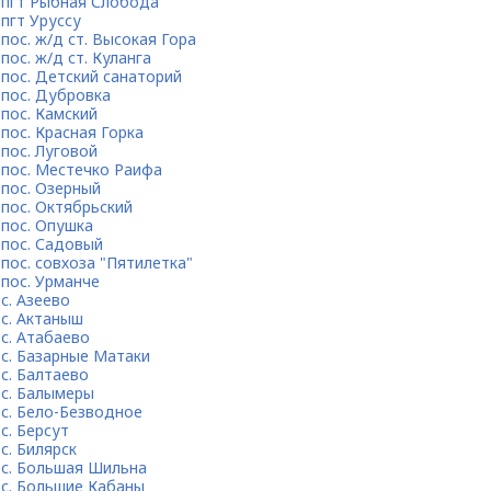
пгт Рыбная Слобода
пгт Уруссу
пос. ж/д ст. Высокая Гора
пос. ж/д ст. Куланга
пос. Детский санаторий
пос. Дубровка
пос. Камский
пос. Красная Горка
пос. Луговой
пос. Местечко Раифа
пос. Озерный
пос. Октябрьский
пос. Опушка
пос. Садовый
пос. совхоза "Пятилетка"
пос. Урманче
с. Азеево
с. Актаныш
с. Атабаево
с. Базарные Матаки
с. Балтаево
с. Балымеры
с. Бело-Безводное
с. Берсут
с. Билярск
с. Большая Шильна
с. Большие Кабаны