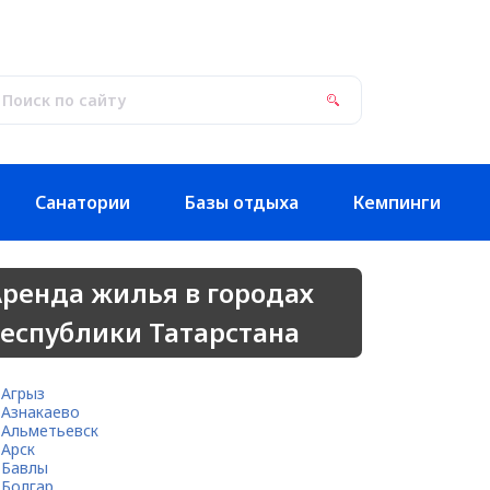
Санатории
Базы отдыха
Кемпинги
ренда жилья в городах
еспублики Татарстана
Агрыз
Азнакаево
Альметьевск
Арск
Бавлы
Болгар