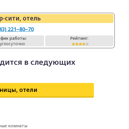
-сити, отель
43) 221‒80‒70
афик работы:
Рейтинг:
углосуточно
одится в следующих
ницы, отели
рные комнаты