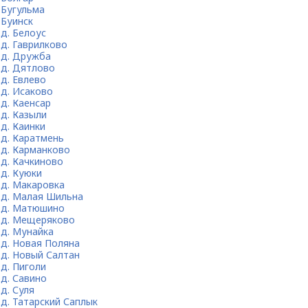
Бугульма
Буинск
д. Белоус
д. Гаврилково
д. Дружба
д. Дятлово
д. Евлево
д. Исаково
д. Каенсар
д. Казыли
д. Каинки
д. Каратмень
д. Карманково
д. Качкиново
д. Куюки
д. Макаровка
д. Малая Шильна
д. Матюшино
д. Мещеряково
д. Мунайка
д. Новая Поляна
д. Новый Салтан
д. Пиголи
д. Савино
д. Суля
д. Татарский Саплык