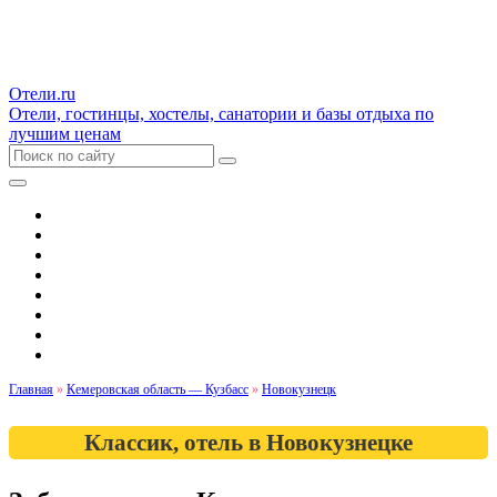
Отели.ru
Отели, гостинцы, хостелы, санатории и базы отдыха по
лучшим ценам
Гостиницы и отели
Квартиры
Хостелы
Апартаменты
Дома и коттеджи
Санатории
Базы отдыха
Кемпинги
Главная
»
Кемеровская область — Кузбасс
»
Новокузнецк
Классик, отель в Новокузнецке