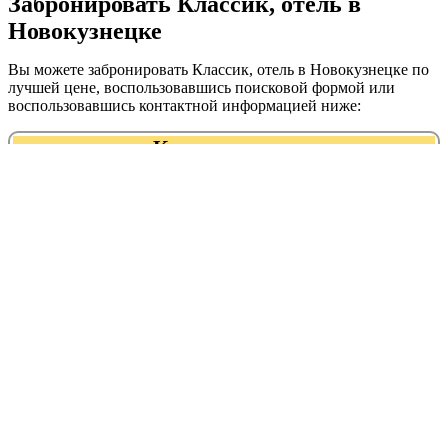
Забронировать Классик, отель в
Новокузнецке
Вы можете забронировать Классик, отель в Новокузнецке по
лучшей цене, воспользовавшись поисковой формой или
воспользовавшись контактной информацией ниже:
Классик, отель
+7 (3843) 32‒05‒21
+7 (923) 603-21-21
Адрес:
График работы:
Рейтинг:
Кузнецкстроевский
Круглосуточно
проспект, 21
Классик, отель находится в следующих
категориях:
гостиницы, отели