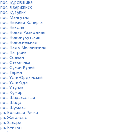
пос. Буровщина
пос. Дзержинск
пос. Кутулик
пос. Мангутай
пос. Нижний Кочергат
пос. Никола
пос. Новая Разводная
пос. Новонукутский
пос. Новоснежная
пос. Падь Мельничная
пос. Патроны
пос. Солзан
пос. Стеклянка
пос. Сухой Ручей
пос. Тарма
пос. Усть-Ордынский
пос. Усть-Уда
пос. Утулик
пос. Хужир
пос. Шаражалгай
пос. Шида
пос. Шумиха
рп. Большая Речка
рп. Жигалово
рп. Залари
рп. Куйтун