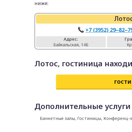
ниже:
Лотос
+7 (3952) 29‒82‒7
Адрес:
Гр
Байкальская, 14Б
Кр
Лотос, гостиница наход
гости
Дополнительные услуги
Банкетные залы, Гостиницы, Конференц-