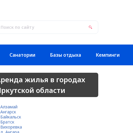
Санатории
Базы отдыха
Кемпинги
ренда жилья в городах
ркутской области
Алзамай
Ангарск
Байкальск
Братск
Вихоревка
д. Ангара