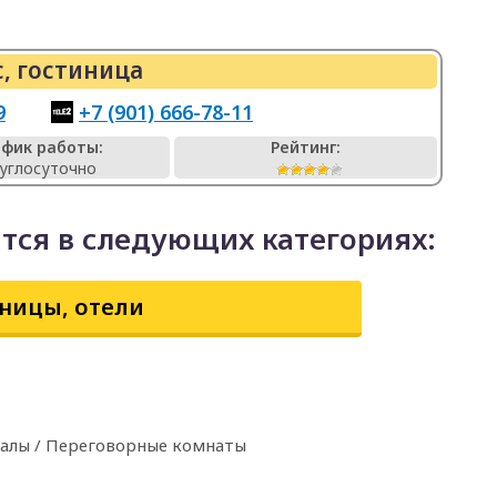
, гостиница
9
+7 (901) 666-78-11
афик работы:
Рейтинг:
углосуточно
ится в следующих категориях:
ницы, отели
залы / Переговорные комнаты