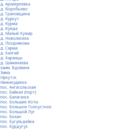
д. Архиереевка
д. Воробьево
д. Грановщина
д. Куркут
д. Курма
д. Куяда
д. Малый Хужир
д. Новолисиха
д. Позднякова
д. Сарма
д. Халгай
д. Харанцы
д. Шаманаева
заим. Вдовина
Зима
Иркутск
Нижнеудинск
пос. Ангасольская
пос. Байкал (порт)
пос. Балаганск
пос. Большие Коты
пос. Большое Голоустное
пос. Большой Луг
пос. Бохан
пос. Бугульдейка
пос. Бурдугуз