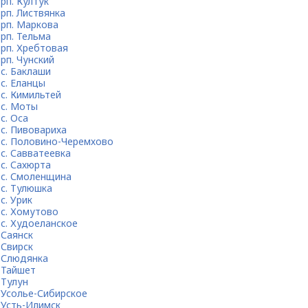
рп. Култук
рп. Листвянка
рп. Маркова
рп. Тельма
рп. Хребтовая
рп. Чунский
с. Баклаши
с. Еланцы
с. Кимильтей
с. Моты
с. Оса
с. Пивовариха
с. Половино-Черемхово
с. Савватеевка
с. Сахюрта
с. Смоленщина
с. Тулюшка
с. Урик
с. Хомутово
с. Худоеланское
Саянск
Свирск
Слюдянка
Тайшет
Тулун
Усолье-Сибирское
Усть-Илимск