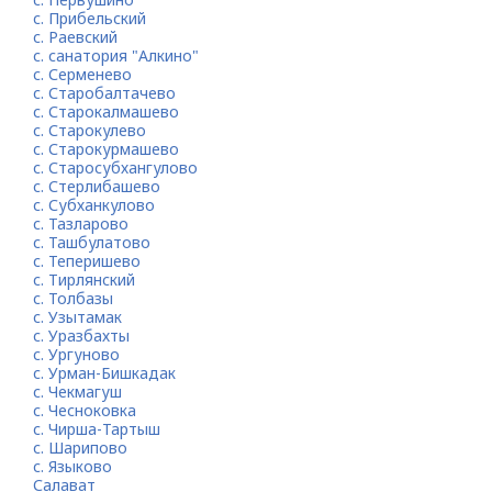
с. Прибельский
с. Раевский
с. санатория "Алкино"
с. Серменево
с. Старобалтачево
с. Старокалмашево
с. Старокулево
с. Старокурмашево
с. Старосубхангулово
с. Стерлибашево
с. Субханкулово
с. Тазларово
с. Ташбулатово
с. Теперишево
с. Тирлянский
с. Толбазы
с. Узытамак
с. Уразбахты
с. Ургуново
с. Урман-Бишкадак
с. Чекмагуш
с. Чесноковка
с. Чирша-Тартыш
с. Шарипово
с. Языково
Салават