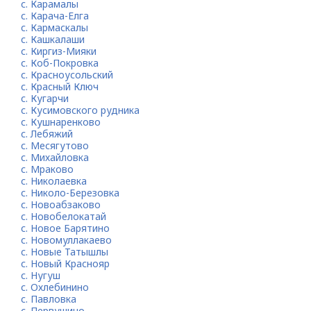
с. Карамалы
с. Карача-Елга
с. Кармаскалы
с. Кашкалаши
с. Киргиз-Мияки
с. Коб-Покровка
с. Красноусольский
с. Красный Ключ
с. Кугарчи
с. Кусимовского рудника
с. Кушнаренково
с. Лебяжий
с. Месягутово
с. Михайловка
с. Мраково
с. Николаевка
с. Николо-Березовка
с. Новоабзаково
с. Новобелокатай
с. Новое Барятино
с. Новомуллакаево
с. Новые Татышлы
с. Новый Краснояр
с. Нугуш
с. Охлебинино
с. Павловка
с. Первушино