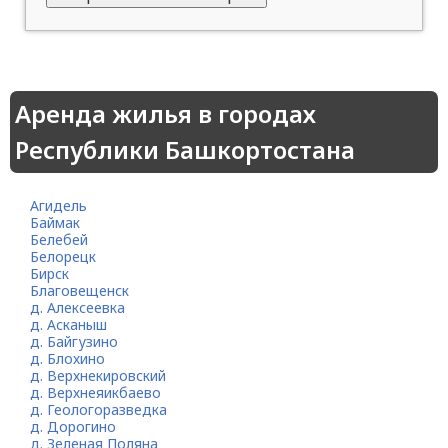
Аренда жилья в городах
Республики Башкортостана
Агидель
Баймак
Белебей
Белорецк
Бирск
Благовещенск
д. Алексеевка
д. Асканыш
д. Байгузино
д. Блохино
д. Верхнекировский
д. Верхнеяикбаево
д. Геологоразведка
д. Дорогино
д. Зеленая Поляна