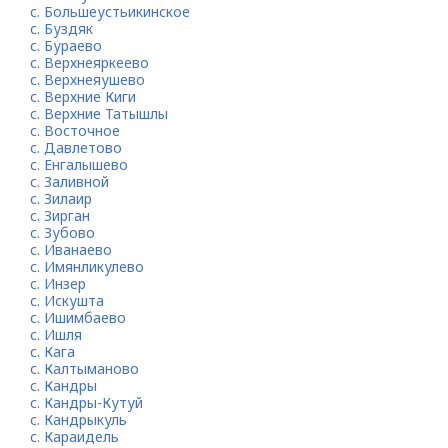
с. Большеустьикинское
с. Буздяк
с. Бураево
с. Верхнеяркеево
с. Верхнеяушево
с. Верхние Киги
с. Верхние Татышлы
с. Восточное
с. Давлетово
с. Енгалышево
с. Заливной
с. Зилаир
с. Зирган
с. Зубово
с. Иванаево
с. Имянликулево
с. Инзер
с. Искушта
с. Ишимбаево
с. Ишля
с. Кага
с. Калтыманово
с. Кандры
с. Кандры-Кутуй
с. Кандрыкуль
с. Караидель