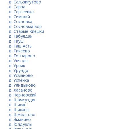
д. Сальзигутово
д. Сарва
д. Сергеевка
д. Симский
д. Сосновка
д. Сосновый Бор
д. Старые Киешки
д. Табулдак
д. Тауш
д. Таш-Асты
д. Тикеево
д. Толпарово
д. Улянды
д. Урняк
д. Урунда
д. Усманово
д. Успенка
д. Уяндыково
д. Хасаново
д. Черновский
д. Шамсутдин
д. Шихан
д. Шиханы
д. Шмидтово
д. Эманино
д. Юлдузлы