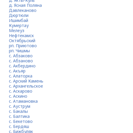
д. Якты-Куль
д. Ясная Поляна
Давлеканово
Дюртюли
Ишимбай
Кумертау
Мелеуз
Нефтекамск
Октябрьский
рп. Приютово
рп. Чишмы
с. Абзаково
с. Абзаново
с. Акбердино
с. Акъяр
с. Алаторка
с. Арский Камень
с. Архангельское
с. Аскарово
с. Аскино
с. Атамановка
с. Ауструм
с. Бакалы
с. Балтика
с. Бекетово
с. Бердяш
с. Бижбуляк