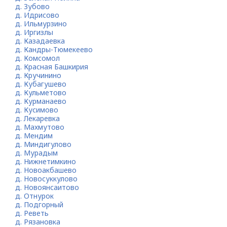
д. Зубово
д. Идрисово
д. Ильмурзино
д. Иргизлы
д. Казадаевка
д. Кандры-Тюмекеево
д. Комсомол
д. Красная Башкирия
д. Кручинино
д. Кубагушево
д. Кульметово
д. Курманаево
д. Кусимово
д. Лекаревка
д. Махмутово
д. Мендим
д. Миндигулово
д. Мурадым
д. Нижнетимкино
д. Новоакбашево
д. Новосуккулово
д. Новоянсаитово
д. Отнурок
д. Подгорный
д. Реветь
д. Рязановка