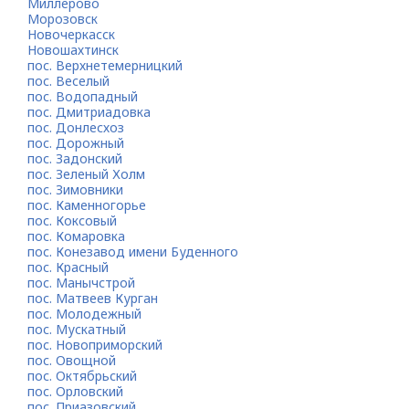
Миллерово
Морозовск
Новочеркасск
Новошахтинск
пос. Верхнетемерницкий
пос. Веселый
пос. Водопадный
пос. Дмитриадовка
пос. Донлесхоз
пос. Дорожный
пос. Задонский
пос. Зеленый Холм
пос. Зимовники
пос. Каменногорье
пос. Коксовый
пос. Комаровка
пос. Конезавод имени Буденного
пос. Красный
пос. Манычстрой
пос. Матвеев Курган
пос. Молодежный
пос. Мускатный
пос. Новоприморский
пос. Овощной
пос. Октябрьский
пос. Орловский
пос. Приазовский