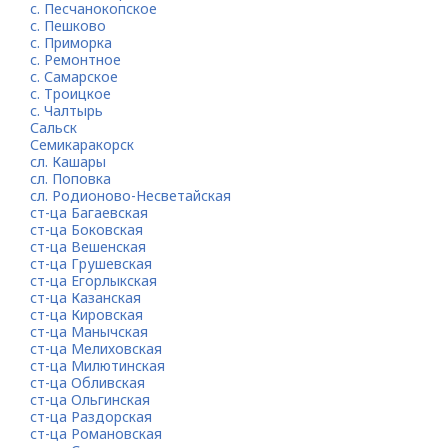
с. Песчанокопское
с. Пешково
с. Приморка
с. Ремонтное
с. Самарское
с. Троицкое
с. Чалтырь
Сальск
Семикаракорск
сл. Кашары
сл. Поповка
сл. Родионово-Несветайская
ст-ца Багаевская
ст-ца Боковская
ст-ца Вешенская
ст-ца Грушевская
ст-ца Егорлыкская
ст-ца Казанская
ст-ца Кировская
ст-ца Манычская
ст-ца Мелиховская
ст-ца Милютинская
ст-ца Обливская
ст-ца Ольгинская
ст-ца Раздорская
ст-ца Романовская