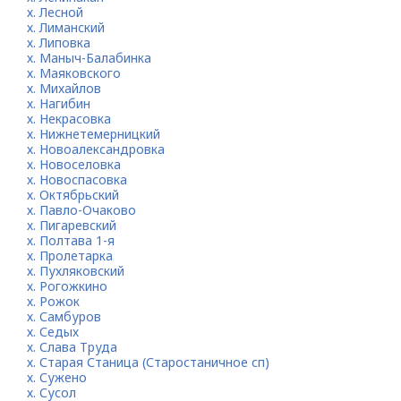
х. Лесной
х. Лиманский
х. Липовка
х. Маныч-Балабинка
х. Маяковского
х. Михайлов
х. Нагибин
х. Некрасовка
х. Нижнетемерницкий
х. Новоалександровка
х. Новоселовка
х. Новоспасовка
х. Октябрьский
х. Павло-Очаково
х. Пигаревский
х. Полтава 1-я
х. Пролетарка
х. Пухляковский
х. Рогожкино
х. Рожок
х. Самбуров
х. Седых
х. Слава Труда
х. Старая Станица (Старостаничное сп)
х. Сужено
х. Сусол