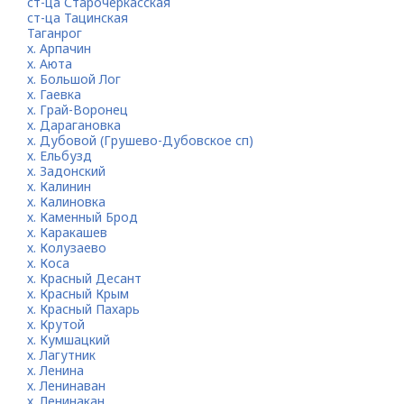
ст-ца Старочеркасская
ст-ца Тацинская
Таганрог
х. Арпачин
х. Аюта
х. Большой Лог
х. Гаевка
х. Грай-Воронец
х. Дарагановка
х. Дубовой (Грушево-Дубовское сп)
х. Ельбузд
х. Задонский
х. Калинин
х. Калиновка
х. Каменный Брод
х. Каракашев
х. Колузаево
х. Коса
х. Красный Десант
х. Красный Крым
х. Красный Пахарь
х. Крутой
х. Кумшацкий
х. Лагутник
х. Ленина
х. Ленинаван
х. Ленинакан