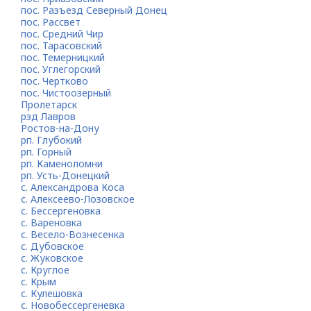
пос. Разъезд Северный Донец
пос. Рассвет
пос. Средний Чир
пос. Тарасовский
пос. Темерницкий
пос. Углегорский
пос. Чертково
пос. Чистоозерный
Пролетарск
рзд Лавров
Ростов-на-Дону
рп. Глубокий
рп. Горный
рп. Каменоломни
рп. Усть-Донецкий
с. Александрова Коса
с. Алексеево-Лозовское
с. Бессергеновка
с. Вареновка
с. Весело-Вознесенка
с. Дубовское
с. Жуковское
с. Круглое
с. Крым
с. Кулешовка
с. Новобессергеневка