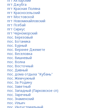
пгт Ахтырский
пгт Джубга
пгт Красная Поляна
пгт Красносельский
пгт Мостовской
пгт Новомихайловский
пгт Псебай
пгт Сириус
пгт Черноморский
пос. Березовый
пос. Ботаника
пос. Бурный
пос. Верхнее Джемете
пос. Веселовка
пос. Вишневый
пос. Волна
пос. Восточный
пос. Дивный
пос. дома отдыха "Кубань"
пос. Жемчужный
пос. За Родину
пос. Заветный
пос. Западный (Парковское сп)
пос. Заречный
пос. Знаменский
пос. Ильич
пос. Индустриальный