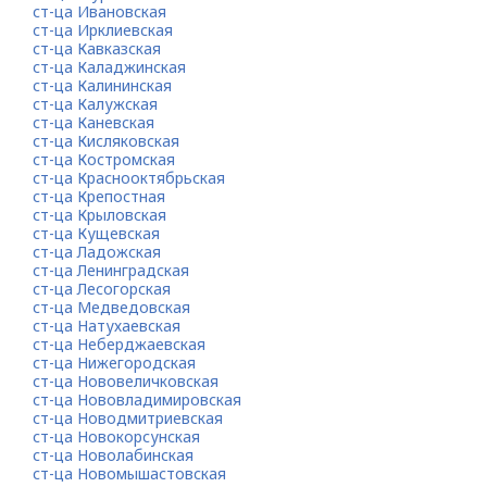
ст-ца Ивановская
ст-ца Ирклиевская
ст-ца Кавказская
ст-ца Каладжинская
ст-ца Калининская
ст-ца Калужская
ст-ца Каневская
ст-ца Кисляковская
ст-ца Костромская
ст-ца Краснооктябрьская
ст-ца Крепостная
ст-ца Крыловская
ст-ца Кущевская
ст-ца Ладожская
ст-ца Ленинградская
ст-ца Лесогорская
ст-ца Медведовская
ст-ца Натухаевская
ст-ца Неберджаевская
ст-ца Нижегородская
ст-ца Нововеличковская
ст-ца Нововладимировская
ст-ца Новодмитриевская
ст-ца Новокорсунская
ст-ца Новолабинская
ст-ца Новомышастовская