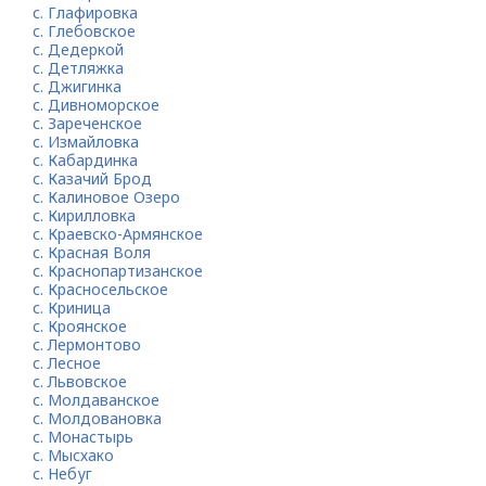
с. Глафировка
с. Глебовское
с. Дедеркой
с. Детляжка
с. Джигинка
с. Дивноморское
с. Зареченское
с. Измайловка
с. Кабардинка
с. Казачий Брод
с. Калиновое Озеро
с. Кирилловка
с. Краевско-Армянское
с. Красная Воля
с. Краснопартизанское
с. Красносельское
с. Криница
с. Кроянское
с. Лермонтово
с. Лесное
с. Львовское
с. Молдаванское
с. Молдовановка
с. Монастырь
с. Мысхако
с. Небуг