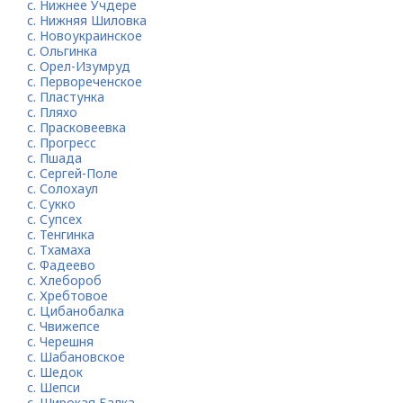
с. Нижнее Учдере
с. Нижняя Шиловка
с. Новоукраинское
с. Ольгинка
с. Орел-Изумруд
с. Первореченское
с. Пластунка
с. Пляхо
с. Прасковеевка
с. Прогресс
с. Пшада
с. Сергей-Поле
с. Солохаул
с. Сукко
с. Супсех
с. Тенгинка
с. Тхамаха
с. Фадеево
с. Хлебороб
с. Хребтовое
с. Цибанобалка
с. Чвижепсе
с. Черешня
с. Шабановское
с. Шедок
с. Шепси
с. Широкая Балка