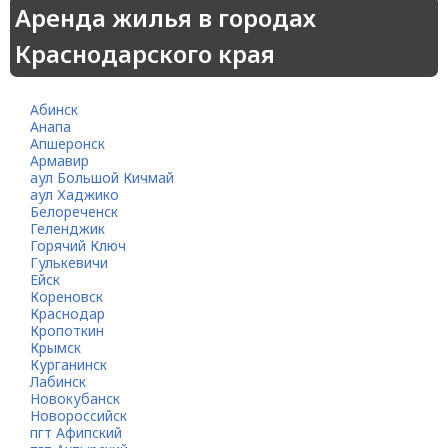
Аренда жилья в городах
Краснодарского края
Абинск
Анапа
Апшеронск
Армавир
аул Большой Кичмай
аул Хаджико
Белореченск
Геленджик
Горячий Ключ
Гулькевичи
Ейск
Кореновск
Краснодар
Кропоткин
Крымск
Курганинск
Лабинск
Новокубанск
Новороссийск
пгт Афипский