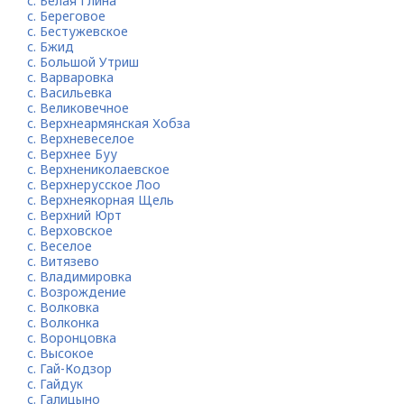
с. Белая Глина
с. Береговое
с. Бестужевское
с. Бжид
с. Большой Утриш
с. Варваровка
с. Васильевка
с. Великовечное
с. Верхнеармянская Хобза
с. Верхневеселое
с. Верхнее Буу
с. Верхнениколаевское
с. Верхнерусское Лоо
с. Верхнеякорная Щель
с. Верхний Юрт
с. Верховское
с. Веселое
с. Витязево
с. Владимировка
с. Возрождение
с. Волковка
с. Волконка
с. Воронцовка
с. Высокое
с. Гай-Кодзор
с. Гайдук
с. Галицыно