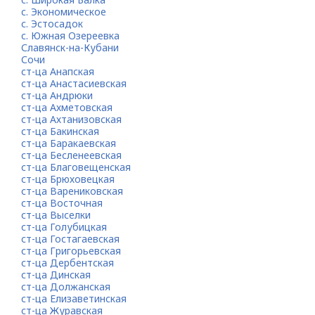
с. Экономическое
с. Эстосадок
с. Южная Озереевка
Славянск-на-Кубани
Сочи
ст-ца Анапская
ст-ца Анастасиевская
ст-ца Андрюки
ст-ца Ахметовская
ст-ца Ахтанизовская
ст-ца Бакинская
ст-ца Баракаевская
ст-ца Бесленеевская
ст-ца Благовещенская
ст-ца Брюховецкая
ст-ца Варениковская
ст-ца Восточная
ст-ца Выселки
ст-ца Голубицкая
ст-ца Гостагаевская
ст-ца Григорьевская
ст-ца Дербентская
ст-ца Динская
ст-ца Должанская
ст-ца Елизаветинская
ст-ца Журавская