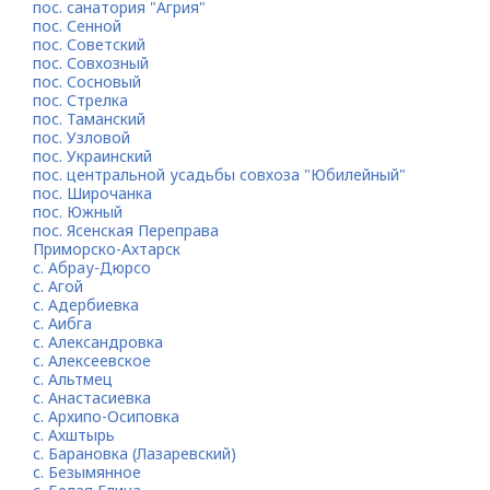
пос. санатория "Агрия"
пос. Сенной
пос. Советский
пос. Совхозный
пос. Сосновый
пос. Стрелка
пос. Таманский
пос. Узловой
пос. Украинский
пос. центральной усадьбы совхоза "Юбилейный"
пос. Широчанка
пос. Южный
пос. Ясенская Переправа
Приморско-Ахтарск
с. Абрау-Дюрсо
с. Агой
с. Адербиевка
с. Аибга
с. Александровка
с. Алексеевское
с. Альтмец
с. Анастасиевка
с. Архипо-Осиповка
с. Ахштырь
с. Барановка (Лазаревский)
с. Безымянное