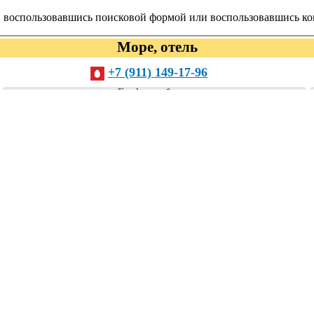
е, воспользовавшись поисковой формой или воспользовавшись к
Море, отель
+7 (911) 149-17-96
График работы:
Ежедневно с 09:00 до 22:00 (нерабочие месяцы: ноябрь-апрель)
егориях:
гостиницы, отели