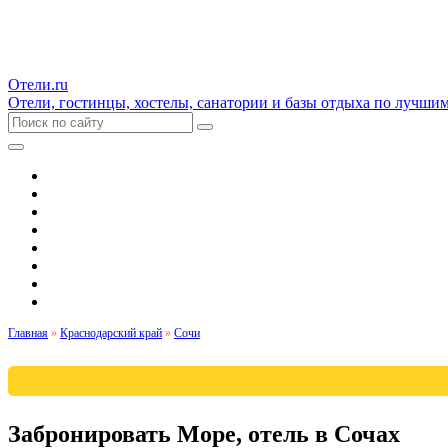
Отели.ru
Отели, гостинцы, хостелы, санатории и базы отдыха по лучши
Гостиницы и отели
Квартиры
Хостелы
Апартаменты
Дома и коттеджи
Санатории
Базы отдыха
Кемпинги
Главная
»
Краснодарский край
»
Сочи
Забронировать Море, отель в Сочах