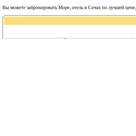
Вы можете забронировать Море, отель в Сочах по лучшей цен
Адрес:
Огородный переулок, 11/356
Море, отель находится в следующих кат
Дополнительные услуги
Гостиницы
Контактная информация Море, отель