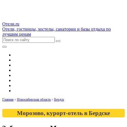
Отели.ru
Отели, гостинцы, хостелы, санатории и базы отдыха по
лучшим ценам
Гостиницы и отели
Квартиры
Хостелы
Апартаменты
Дома и коттеджи
Санатории
Базы отдыха
Кемпинги
Главная
»
Новосибирская область
»
Бердск
Морозово, курорт-отель в Бердске