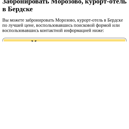
Забронировать Морозово, курорт-отель
в Бердске
Вы можете забронировать Морозово, курорт-отель в Бердске
по лучшей цене, воспользовавшись поисковой формой или
воспользовавшись контактной информацией ниже:
Морозово, курорт-отель
+7 (383) 291‒00‒16
Адрес:
График работы:
Рейтинг:
квартал 18-43,
Круглосуточно
урочище Морозовское
Морозово, курорт-отель находится в
следующих категориях:
гостиницы, отели