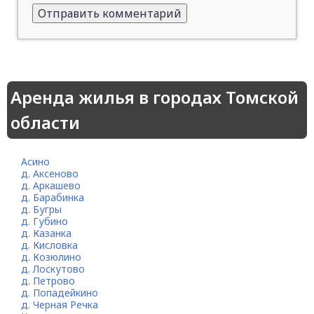
Аренда жилья в городах Томской
области
Асино
д. Аксеново
д. Аркашево
д. Барабинка
д. Бугры
д. Губино
д. Казанка
д. Кисловка
д. Козюлино
д. Лоскутово
д. Петрово
д. Попадейкино
д. Черная Речка