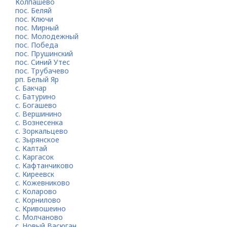
Колпашево
пос. Беляй
пос. Ключи
пос. Мирный
пос. Молодежный
пос. Победа
пос. Прушинский
пос. Синий Утес
пос. Трубачево
рп. Белый Яр
с. Бакчар
с. Батурино
с. Богашево
с. Вершинино
с. Вознесенка
с. Зоркальцево
с. Зырянское
с. Калтай
с. Каргасок
с. Кафтанчиково
с. Киреевск
с. Кожевниково
с. Коларово
с. Корнилово
с. Кривошеино
с. Молчаново
с. Новый Васюган