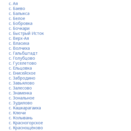
с. Ая
с. Баево
с. Балыкса
с. Белое
с. Бобровка
с. Бочкари
с. Быстрый Исток
с. Верх-Ая
с. Власиха
с. Волчиха
с. Гальбштадт
с. Голубцово
с. Гуселетово
с. Ельцовка
с. Енисейское
с. Забродино
с. Завьялово
с. Залесово
с. Знаменка
с. Зональное
с. Зудилово
с. Кашкарагаиха
с. Ключи
с. Колывань
с. Красногорское
с. Краснощёково