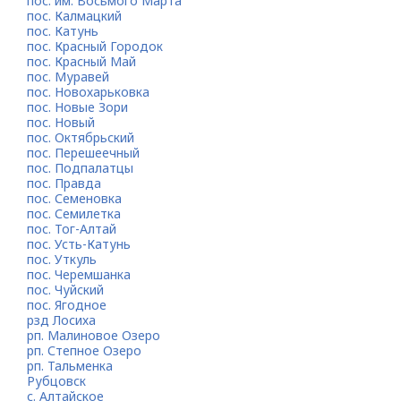
пос. им. Восьмого Марта
пос. Калмацкий
пос. Катунь
пос. Красный Городок
пос. Красный Май
пос. Муравей
пос. Новохарьковка
пос. Новые Зори
пос. Новый
пос. Октябрьский
пос. Перешеечный
пос. Подпалатцы
пос. Правда
пос. Семеновка
пос. Семилетка
пос. Тог-Алтай
пос. Усть-Катунь
пос. Уткуль
пос. Черемшанка
пос. Чуйский
пос. Ягодное
рзд Лосиха
рп. Малиновое Озеро
рп. Степное Озеро
рп. Тальменка
Рубцовск
с. Алтайское