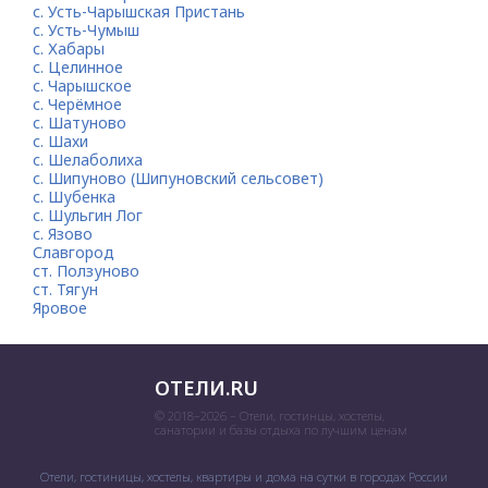
с. Усть-Чарышская Пристань
с. Усть-Чумыш
с. Хабары
с. Целинное
с. Чарышское
с. Черёмное
с. Шатуново
с. Шахи
с. Шелаболиха
с. Шипуново (Шипуновский сельсовет)
с. Шубенка
с. Шульгин Лог
с. Язово
Славгород
ст. Ползуново
ст. Тягун
Яровое
ОТЕЛИ.RU
© 2018–2026 – Отели, гостинцы, хостелы,
санатории и базы отдыха по лучшим ценам
Отели, гостиницы, хостелы, квартиры и дома на сутки в городах России