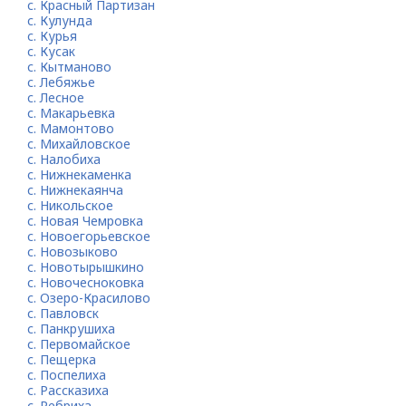
с. Красный Партизан
с. Кулунда
с. Курья
с. Кусак
с. Кытманово
с. Лебяжье
с. Лесное
с. Макарьевка
с. Мамонтово
с. Михайловское
с. Налобиха
с. Нижнекаменка
с. Нижнекаянча
с. Никольское
с. Новая Чемровка
с. Новоегорьевское
с. Новозыково
с. Новотырышкино
с. Новочесноковка
с. Озеро-Красилово
с. Павловск
с. Панкрушиха
с. Первомайское
с. Пещерка
с. Поспелиха
с. Рассказиха
с. Ребриха