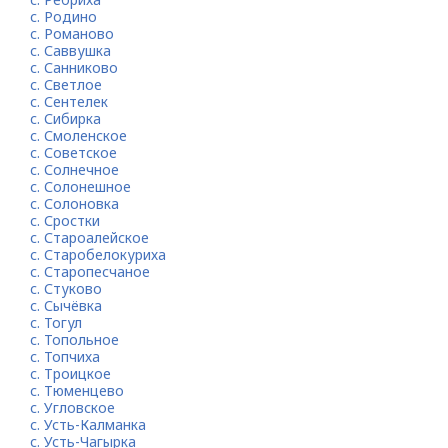
с. Родино
с. Романово
с. Саввушка
с. Санниково
с. Светлое
с. Сентелек
с. Сибирка
с. Смоленское
с. Советское
с. Солнечное
с. Солонешное
с. Солоновка
с. Сростки
с. Староалейское
с. Старобелокуриха
с. Старопесчаное
с. Стуково
с. Сычёвка
с. Тогул
с. Топольное
с. Топчиха
с. Троицкое
с. Тюменцево
с. Угловское
с. Усть-Калманка
с. Усть-Чагырка