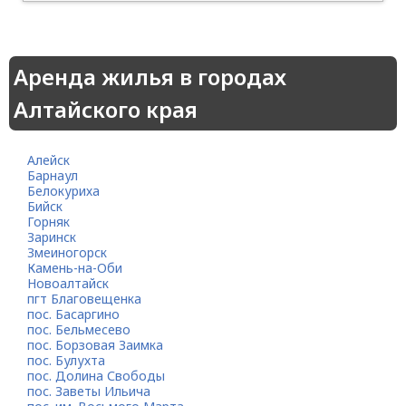
Аренда жилья в городах
Алтайского края
Алейск
Барнаул
Белокуриха
Бийск
Горняк
Заринск
Змеиногорск
Камень-на-Оби
Новоалтайск
пгт Благовещенка
пос. Басаргино
пос. Бельмесево
пос. Борзовая Заимка
пос. Булухта
пос. Долина Свободы
пос. Заветы Ильича