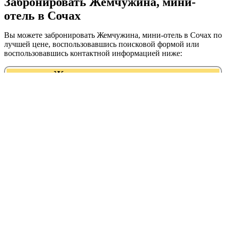
Забронировать Жемчужина, мини-
отель в Сочах
Вы можете забронировать Жемчужина, мини-отель в Сочах по
лучшей цене, воспользовавшись поисковой формой или
воспользовавшись контактной информацией ниже:
Жемчужина, мини-отель
+7 (918) 111-11-33
Адрес:
График работы:
Рейтинг:
Калараша, 45/1
Круглосуточно
(нерабочие месяцы:
октябрь-май)
Жемчужина, мини-отель находится в
следующих категориях:
гостиницы, отели