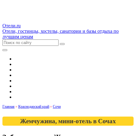
Отели.ru
Отели, гостинцы, хостелы, санатории и базы отдыха по
лучшим ценам
Гостиницы и отели
Квартиры
Хостелы
Апартаменты
Дома и коттеджи
Санатории
Базы отдыха
Кемпинги
Главная
»
Краснодарский край
»
Сочи
Жемчужина, мини-отель в Сочах