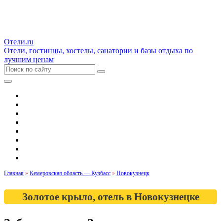
Отели.ru
Отели, гостинцы, хостелы, санатории и базы отдыха по
лучшим ценам
Гостиницы и отели
Квартиры
Хостелы
Апартаменты
Дома и коттеджи
Санатории
Базы отдыха
Кемпинги
Главная
»
Кемеровская область — Кузбасс
»
Новокузнецк
Золотое крыло, отель в Новокузнецке