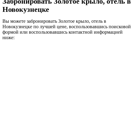
Забронировать Золотое крыло, отель в
Новокузнецке
Вы можете забронировать Золотое крыло, отель в
Новокузнецке по лучшей цене, воспользовавшись поисковой
формой или воспользовавшись контактной информацией
ниже:
Золотое крыло, отель
+7 (3843) 36‒06‒13
+7 (906) 937-77-22
Адрес:
График работы:
Рейтинг:
Бугарева, 38
Круглосуточно
Золотое крыло, отель находится в
следующих категориях:
гостиницы, отели