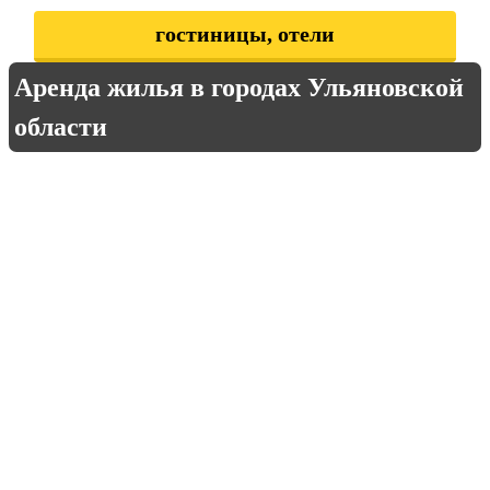
гостиницы, отели
Аренда жилья в городах Ульяновской
области
Барыш
д. Волдачи
Димитровград
Инза
пос. Борисовка
пос. Клин
пос. Кубра
пос. Мирный
пос. Садовка
пос. Сланцевый Рудник
рп. Базарный Сызган
рп. Ишеевка
рп. Кузоватово
рп. Майна
рп. Николаевка
рп. Новоспасское