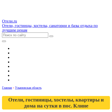
Отели.ru
Отели, гостинцы, хостелы, санатории и базы отдыха по
лучшим ценам
Гостиницы и отели
Квартиры
Хостелы
Апартаменты
Дома и коттеджи
Санатории
Базы отдыха
Кемпинги
Главная
»
Ульяновская область
Отели, гостиницы, хостелы, квартиры и
дома на сутки в пос. Клине