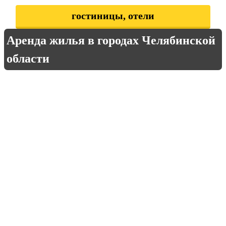
гостиницы, отели
Аренда жилья в городах Челябинской
области
Аша
Бакал
Верхнеуральск
Верхний Уфалей
д. Абдырова
д. Алексеевка
д. Аллаки
д. Анфалово
д. Верхние Караси
д. Дербишева
д. Илимбетова
д. Камбулат
д. Каракульмяк
д. Касарги
д. Ключевка
д. Ключи