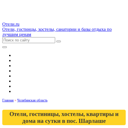
Отели.ru
Отели, гостинцы, хостелы, санатории и базы отдыха по
лучшим ценам
Гостиницы и отели
Квартиры
Хостелы
Апартаменты
Дома и коттеджи
Санатории
Базы отдыха
Кемпинги
Главная
»
Челябинская область
Отели, гостиницы, хостелы, квартиры и
дома на сутки в пос. Шарлаше