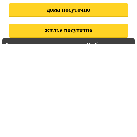
дома посуточно
жилье посуточно
Аренда жилья в городах Кабардина-
Балкарской Республики
Майский
Нальчик
Прохладный
с. Аушигер
с. Бабугент
с. Байдаево
с. Белая Речка
с. Булунгу
с. Верхний Баксан
с. Верхняя Балкария
с. Заюково
с. Каменномостское