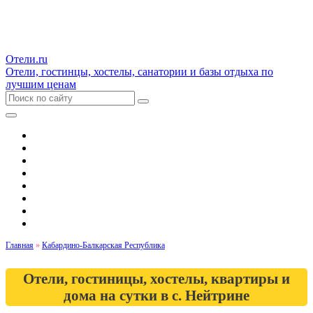
Отели.ru
Отели, гостинцы, хостелы, санатории и базы отдыха по
лучшим ценам
Гостиницы и отели
Квартиры
Хостелы
Апартаменты
Дома и коттеджи
Санатории
Базы отдыха
Кемпинги
Главная
»
Кабардино-Балкарская Республика
Отели, гостиницы, хостелы, квартиры и
дома на сутки в с. Нейтрине