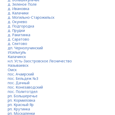
д. Зеленое Поле
д. Ивановка
д. Калачики
д. Могильно-Старожильск
д. Окунево
д. Подгородка
д. Прудки
д. Ракитинка
д. Саратово
д. Сеитово
дп. Чернолучинский
Исилькуль
Калачинск
н.п. Усть-Заостровское Лесничество
Называевск
Омск
пос. Ачаирский
пос. Бельдеж №3
пос. Дачный
пос. Конезаводский
пос. Политотдел
рп. Большеречье
рп. Кормиловка
рп. Красный Яр
рп. Крутинка
рп. Москаленки