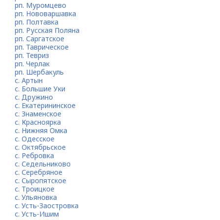
рп. Муромцево
рп. Нововаршавка
рп. Полтавка
рп. Русская Поляна
рп. Саргатское
рп. Таврическое
рп. Тевриз
рп. Черлак
рп. Шербакуль
с. Артын
с. Большие Уки
с. Дружино
с. Екатерининское
с. Знаменское
с. Красноярка
с. Нижняя Омка
с. Одесское
с. Октябрьское
с. Ребровка
с. Седельниково
с. Серебряное
с. Сыропятское
с. Троицкое
с. Ульяновка
с. Усть-Заостровка
с. Усть-Ишим