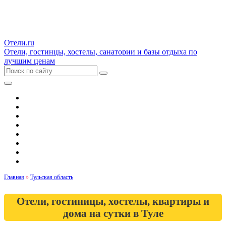
Отели.ru
Отели, гостинцы, хостелы, санатории и базы отдыха по
лучшим ценам
Гостиницы и отели
Квартиры
Хостелы
Апартаменты
Дома и коттеджи
Санатории
Базы отдыха
Кемпинги
Главная
»
Тульская область
Отели, гостиницы, хостелы, квартиры и
дома на сутки в Туле