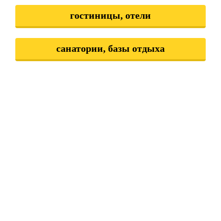
гостиницы, отели
санатории, базы отдыха
хостелы
квартиры посуточно
апартаменты
дома посуточно
жилье посуточно