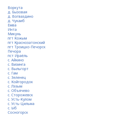
Воркута
д. Бызовая
д. Вогваздино
д. Чукаиб
Емва
Инта
Микунь
пгт Кожым
пгт Краснозатонский
пгт Троицко-Печорск
Печора
пст Ираёль
с. Айкино
с. Визинга
с. Выльгорт
с. Гам
с. Зеленец
с. Койгородок
с. Лэзым
с. Объячево
с. Сторожевск
с. Усть-Кулом
с. Усть-Цильма
с. Ыб
Сосногорск