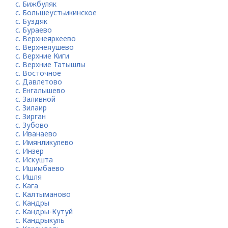
с. Бижбуляк
с. Большеустьикинское
с. Буздяк
с. Бураево
с. Верхнеяркеево
с. Верхнеяушево
с. Верхние Киги
с. Верхние Татышлы
с. Восточное
с. Давлетово
с. Енгалышево
с. Заливной
с. Зилаир
с. Зирган
с. Зубово
с. Иванаево
с. Имянликулево
с. Инзер
с. Искушта
с. Ишимбаево
с. Ишля
с. Кага
с. Калтыманово
с. Кандры
с. Кандры-Кутуй
с. Кандрыкуль