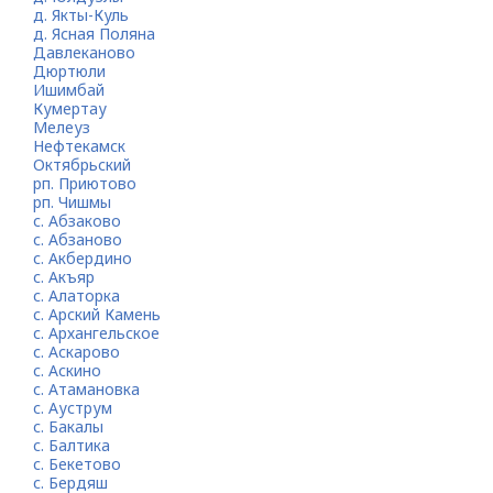
д. Якты-Куль
д. Ясная Поляна
Давлеканово
Дюртюли
Ишимбай
Кумертау
Мелеуз
Нефтекамск
Октябрьский
рп. Приютово
рп. Чишмы
с. Абзаково
с. Абзаново
с. Акбердино
с. Акъяр
с. Алаторка
с. Арский Камень
с. Архангельское
с. Аскарово
с. Аскино
с. Атамановка
с. Ауструм
с. Бакалы
с. Балтика
с. Бекетово
с. Бердяш