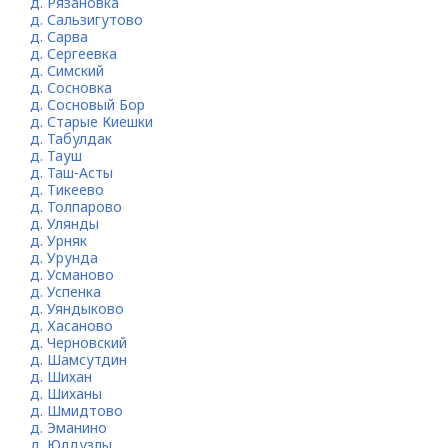
д. Рязановка
д. Сальзигутово
д. Сарва
д. Сергеевка
д. Симский
д. Сосновка
д. Сосновый Бор
д. Старые Киешки
д. Табулдак
д. Тауш
д. Таш-Асты
д. Тикеево
д. Толпарово
д. Улянды
д. Урняк
д. Урунда
д. Усманово
д. Успенка
д. Уяндыково
д. Хасаново
д. Черновский
д. Шамсутдин
д. Шихан
д. Шиханы
д. Шмидтово
д. Эманино
д. Юлдузлы