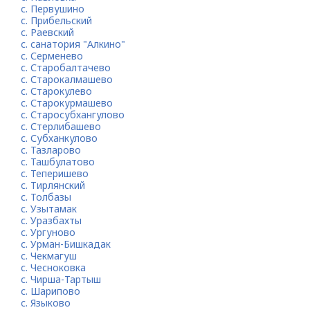
с. Первушино
с. Прибельский
с. Раевский
с. санатория "Алкино"
с. Серменево
с. Старобалтачево
с. Старокалмашево
с. Старокулево
с. Старокурмашево
с. Старосубхангулово
с. Стерлибашево
с. Субханкулово
с. Тазларово
с. Ташбулатово
с. Теперишево
с. Тирлянский
с. Толбазы
с. Узытамак
с. Уразбахты
с. Ургуново
с. Урман-Бишкадак
с. Чекмагуш
с. Чесноковка
с. Чирша-Тартыш
с. Шарипово
с. Языково