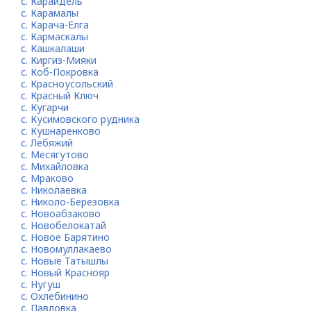
с. Караидель
с. Карамалы
с. Карача-Елга
с. Кармаскалы
с. Кашкалаши
с. Киргиз-Мияки
с. Коб-Покровка
с. Красноусольский
с. Красный Ключ
с. Кугарчи
с. Кусимовского рудника
с. Кушнаренково
с. Лебяжий
с. Месягутово
с. Михайловка
с. Мраково
с. Николаевка
с. Николо-Березовка
с. Новоабзаково
с. Новобелокатай
с. Новое Барятино
с. Новомуллакаево
с. Новые Татышлы
с. Новый Краснояр
с. Нугуш
с. Охлебинино
с. Павловка