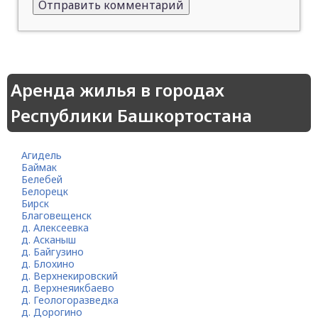
Аренда жилья в городах
Республики Башкортостана
Агидель
Баймак
Белебей
Белорецк
Бирск
Благовещенск
д. Алексеевка
д. Асканыш
д. Байгузино
д. Блохино
д. Верхнекировский
д. Верхнеяикбаево
д. Геологоразведка
д. Дорогино