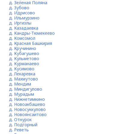
д. Зеленая Поляна
д. Зубово
д. Идрисово
д. Ильмурзино
д. Иргизлы
д. Казадаевка
д. Кандры-Тюмекеево
д. Комсомол
д. Красная Башкирия
д. Кручинино
д. Кубагушево
д. Кульметово
д. Курманаево
д. Кусимово
д. Лекаревка
д. Махмутово
д. Мендим
д. Миндигулово
д. Мурадым
д. Нижнетимкино
д. Новоакбашево
д. Новосуккулово
д. Новоянсаитово
д. Отнурок
д. Подгорный
д. Реветь