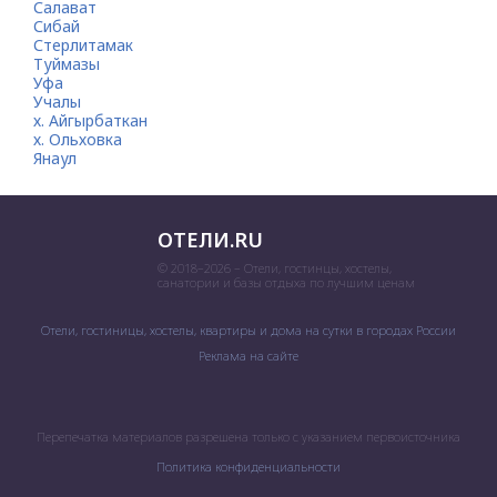
Салават
Сибай
Стерлитамак
Туймазы
Уфа
Учалы
х. Айгырбаткан
х. Ольховка
Янаул
ОТЕЛИ.RU
© 2018–2026 – Отели, гостинцы, хостелы,
санатории и базы отдыха по лучшим ценам
Отели, гостиницы, хостелы, квартиры и дома на сутки в городах России
Реклама на сайте
Перепечатка материалов разрешена только с указанием первоисточника
Политика конфиденциальности