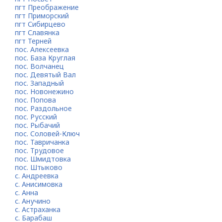
пгт Преображение
пгт Приморский
пгт Сибирцево
пгт Славянка
пгт Терней
пос. Алексеевка
пос. База Круглая
пос. Волчанец
пос. Девятый Вал
пос. Западный
пос. Новонежино
пос. Попова
пос. Раздольное
пос. Русский
пос. Рыбачий
пос. Соловей-Ключ
пос. Тавричанка
пос. Трудовое
пос. Шмидтовка
пос. Штыково
с. Андреевка
с. Анисимовка
с. Анна
с. Анучино
с. Астраханка
с. Барабаш