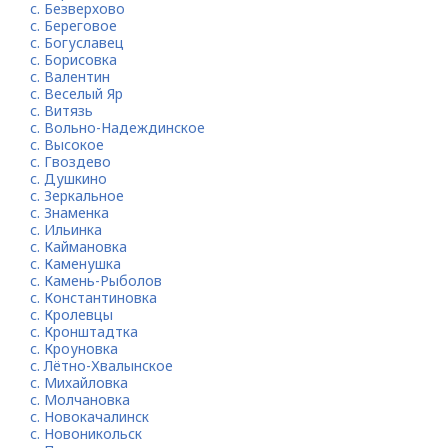
с. Безверхово
с. Береговое
с. Богуславец
с. Борисовка
с. Валентин
с. Веселый Яр
с. Витязь
с. Вольно-Надеждинское
с. Высокое
с. Гвоздево
с. Душкино
с. Зеркальное
с. Знаменка
с. Ильинка
с. Каймановка
с. Каменушка
с. Камень-Рыболов
с. Константиновка
с. Кролевцы
с. Кронштадтка
с. Кроуновка
с. Лётно-Хвалынское
с. Михайловка
с. Молчановка
с. Новокачалинск
с. Новоникольск