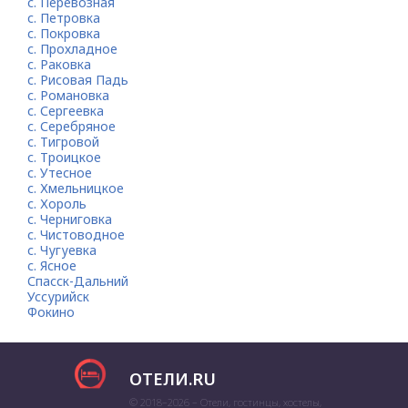
с. Перевозная
с. Петровка
с. Покровка
с. Прохладное
с. Раковка
с. Рисовая Падь
с. Романовка
с. Сергеевка
с. Серебряное
с. Тигровой
с. Троицкое
с. Утесное
с. Хмельницкое
с. Хороль
с. Черниговка
с. Чистоводное
с. Чугуевка
с. Ясное
Спасск-Дальний
Уссурийск
Фокино
ОТЕЛИ.RU
© 2018–2026 – Отели, гостинцы, хостелы,