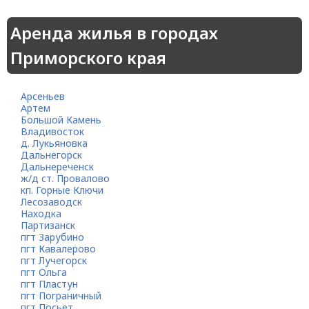
Аренда жилья в городах
Приморского края
Арсеньев
Артем
Большой Камень
Владивосток
д. Лукьяновка
Дальнегорск
Дальнереченск
ж/д ст. Провалово
кп. Горные Ключи
Лесозаводск
Находка
Партизанск
пгт Зарубино
пгт Кавалерово
пгт Лучегорск
пгт Ольга
пгт Пластун
пгт Пограничный
пгт Посьет