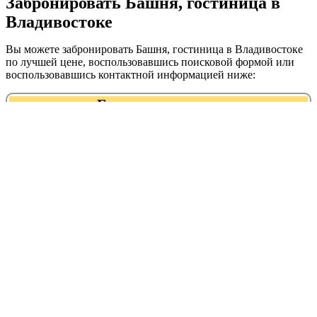
Забронировать Башня, гостиница в
Владивостоке
Вы можете забронировать Башня, гостиница в Владивостоке
по лучшей цене, воспользовавшись поисковой формой или
воспользовавшись контактной информацией ниже:
Башня, гостиница
+7 (423) 293‒48‒54
+7 (914) 967-74-53
Адрес:
График работы:
Рейтинг:
Добровольского
Круглосуточно
улица, 9 ст2
Башня, гостиница находится в
следующих категориях:
гостиницы, отели