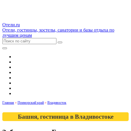
Отели.ru
Отели, гостинцы, хостелы, санатории и базы отдыха по
лучшим ценам
Гостиницы и отели
Квартиры
Хостелы
Апартаменты
Дома и коттеджи
Санатории
Базы отдыха
Кемпинги
Главная
»
Приморский край
»
Владивосток
Башня, гостиница в Владивостоке