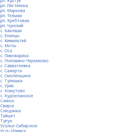
рп. Култук
рп. Листвянка
рп. Маркова
рп. Тельма
рп. Хребтовая
рп. Чунский
с. Баклаши
с. Еланцы
с. Кимильтей
с. Моты
с. Оса
с. Пивовариха
с. Половино-Черемхово
с. Савватеевка
с. Сахюрта
с. Смоленщина
с. Тулюшка
с. Урик
с. Хомутово
с. Худоеланское
Саянск
Свирск
Слюдянка
Тайшет
Тулун
Усолье-Сибирское
Усть-Илимск