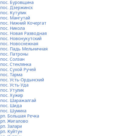
пос. Буровщина
пос. Дзержинск
пос. Кутулик
пос. Мангутай
пос. Нижний Кочергат
пос. Никола
пос. Новая Разводная
пос. Новонукутский
пос. Новоснежная
пос. Падь Мельничная
пос. Патроны
пос. Солзан
пос. Стеклянка
пос. Сухой Ручей
пос. Тарма
пос. Усть-Ордынский
пос. Усть-Уда
пос. Утулик
пос. Хужир
пос. Шаражалгай
пос. Шида
пос. Шумиха
рп. Большая Речка
рп. Жигалово
рп. Залари
рп. Куйтун