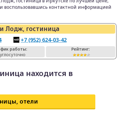
Лодж, гостиница в Иркутске по лучшей цене,
ли воспользовавшись контактной информацией
и Лодж, гостиница
4
+7 (952) 624-03-42
афик работы:
Рейтинг:
углосуточно
тиница находится в
ницы, отели