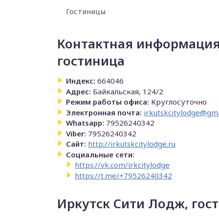
Гостиницы
Контактная информация
гостиница
Индекс:
664046
Адрес:
Байкальская, 124/2
Режим работы офиса:
Круглосуточно
Электронная почта:
irkutskcitylodge@gm
Whatsapp:
79526240342
Viber:
79526240342
Сайт:
http://irkutskcitylodge.ru
Социальные сети:
https://vk.com/irkcitylodge
https://t.me/+79526240342
Иркутск Сити Лодж, гост