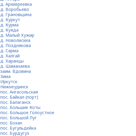
д. Архиереевка
д. Воробьево
д. Грановщина
д. Куркут
д. Курма
д. Куяда
д. Малый Хужир
д. Новолисиха
д. Позднякова
д. Сарма
д. Халгай
д. Харанцы
д. Шаманаева
заим. Вдовина
Зима
Иркутск
Нижнеудинск
пос. Ангасольская
пос. Байкал (порт)
пос. Балаганск
пос. Большие Коты
пос. Большое Голоустное
пос. Большой Луг
пос. Бохан
пос. Бугульдейка
пос. Бурдугуз