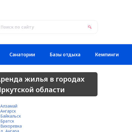
Санатории
Базы отдыха
Кемпинги
ренда жилья в городах
ркутской области
Алзамай
Ангарск
Байкальск
Братск
Вихоревка
д. Ангара