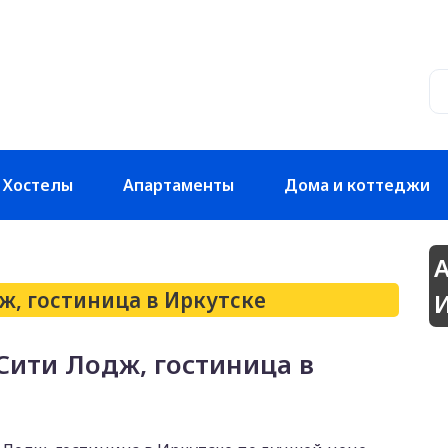
Хостелы
Апартаменты
Дома и коттеджи
А
ж, гостиница в Иркутске
И
Сити Лодж, гостиница в