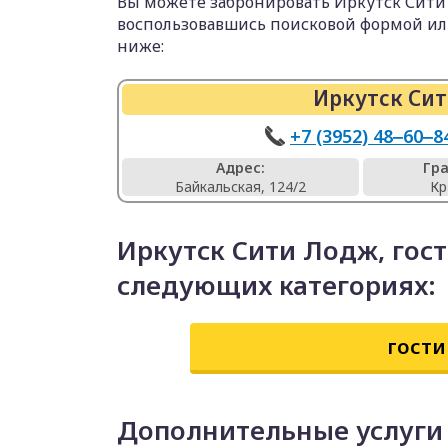
Вы можете забронировать Иркутск Сити 
воспользовавшись поисковой формой и
ниже:
Иркутск Сит
+7 (3952) 48‒60‒8
Адрес:
Гр
Байкальская, 124/2
Кр
Иркутск Сити Лодж, гос
следующих категориях:
гости
Дополнительные услуги