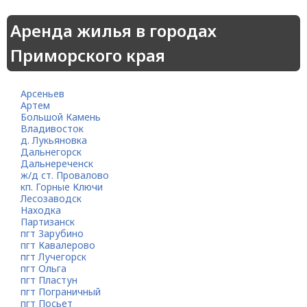
Аренда жилья в городах
Приморского края
Арсеньев
Артем
Большой Камень
Владивосток
д. Лукьяновка
Дальнегорск
Дальнереченск
ж/д ст. Провалово
кп. Горные Ключи
Лесозаводск
Находка
Партизанск
пгт Зарубино
пгт Кавалерово
пгт Лучегорск
пгт Ольга
пгт Пластун
пгт Пограничный
пгт Посьет