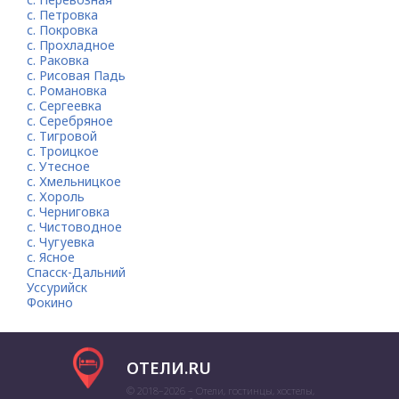
с. Петровка
с. Покровка
с. Прохладное
с. Раковка
с. Рисовая Падь
с. Романовка
с. Сергеевка
с. Серебряное
с. Тигровой
с. Троицкое
с. Утесное
с. Хмельницкое
с. Хороль
с. Черниговка
с. Чистоводное
с. Чугуевка
с. Ясное
Спасск-Дальний
Уссурийск
Фокино
ОТЕЛИ.RU
© 2018–2026 – Отели, гостинцы, хостелы,