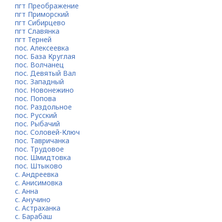
пгт Преображение
пгт Приморский
пгт Сибирцево
пгт Славянка
пгт Терней
пос. Алексеевка
пос. База Круглая
пос. Волчанец
пос. Девятый Вал
пос. Западный
пос. Новонежино
пос. Попова
пос. Раздольное
пос. Русский
пос. Рыбачий
пос. Соловей-Ключ
пос. Тавричанка
пос. Трудовое
пос. Шмидтовка
пос. Штыково
с. Андреевка
с. Анисимовка
с. Анна
с. Анучино
с. Астраханка
с. Барабаш