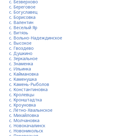
с. Безверхово
с. Береговое
с. Богуславец
с. Борисовка
с. Валентин
с. Веселый Яр
с. Витязь
с. Вольно-Надеждинское
с. Высокое
с. Гвоздево
с. Душкино
с. Зеркальное
с. Знаменка
с. Ильинка
с. Каймановка
с. Каменушка
с. Камень-Рыболов
с. Константиновка
с. Кролевцы
с. Кронштадтка
с. Кроуновка
с. Лётно-Хвалынское
с. Михайловка
с. Молчановка
с. Новокачалинск
с. Новоникольск
с. Перевозная