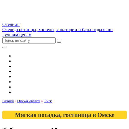
Отели.ru
Отели, гостинцы, хостелы, санатории и базы отдыха по
лучшим ценам
Гостиницы и отели
Квартиры
Хостелы
Апартаменты
Дома и коттеджи
Санатории
Базы отдыха
Кемпинги
Главная
»
Омская область
»
Омск
Мягкая посадка, гостиница в Омске