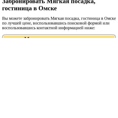
Забронировать Мягкая посадка,
гостиница в Омске
Вы можете забронировать Мягкая посадка, гостиница в Омске
по лучшей цене, воспользовавшись поисковой формой или
воспользовавшись контактной информацией ниже:
Мягкая посадка, гостиница
+7 (3812) 50‒53‒50
+7 (951) 407-30-27
Адрес:
График работы:
Рейтинг:
Авиационная, 144
Круглосуточно
Мягкая посадка, гостиница находится
в следующих категориях:
гостиницы, отели