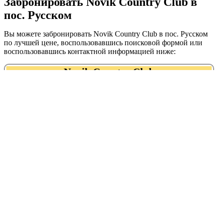
Забронировать Novik Country Club в
пос. Русском
Вы можете забронировать Novik Country Club в пос. Русском
по лучшей цене, воспользовавшись поисковой формой или
воспользовавшись контактной информацией ниже:
Novik Country Club
+7 (423) 200‒35‒22
+7 (924) 432-25-30
Адрес:
График работы:
Рейтинг:
посёлок
Ежедневно с 10:00 до
Мелководный, 8
23:00 (октябрь-май:
пн-вс 10:00-22:00)
Novik Country Club находится в
следующих категориях:
гостиницы, отели