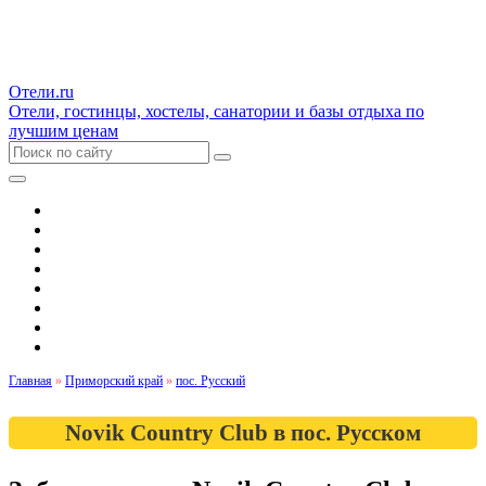
Отели.ru
Отели, гостинцы, хостелы, санатории и базы отдыха по
лучшим ценам
Гостиницы и отели
Квартиры
Хостелы
Апартаменты
Дома и коттеджи
Санатории
Базы отдыха
Кемпинги
Главная
»
Приморский край
»
пос. Русский
Novik Country Club в пос. Русском