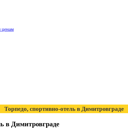
м ценам
Торпедо, спортивно-отель в Димитровграде
ль в Димитровграде