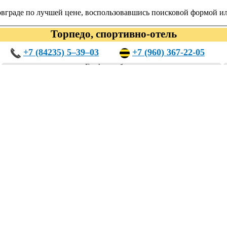
овграде по лучшей цене, воспользовавшись поисковой формой 
Торпедо, спортивно-отель
+7 (84235) 5‒39‒03
+7 (960) 367-22-05
График работы:
Круглосуточно
следующих категориях:
гостиницы, отели
тивно-отель