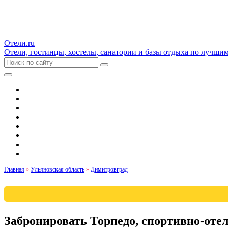
Отели.ru
Отели, гостинцы, хостелы, санатории и базы отдыха по лучши
Гостиницы и отели
Квартиры
Хостелы
Апартаменты
Дома и коттеджи
Санатории
Базы отдыха
Кемпинги
Главная
»
Ульяновская область
»
Димитровград
Забронировать Торпедо, спортивно-оте