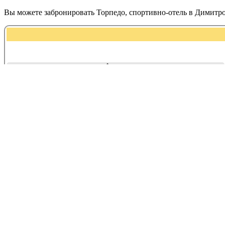
Вы можете забронировать Торпедо, спортивно-отель в Димитр
Адрес:
Дрогобычская, 30
Торпедо, спортивно-отель находится в 
Дополнительные услуги
Гостиницы
Контактная информация Торпедо, спор