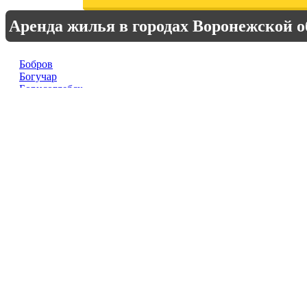
Аренда жилья в городах Воронежской о
Бобров
Богучар
Борисоглебск
Бутурлиновка
Воронеж
д. Галкино
д. Князево
Калач
Лиски
Нововоронеж
Новохопёрск
Острогожск
Павловск
пгт Анна
пгт Грибановский
пгт Подгоренский
Поворино
пос. Большие Базы
пос. Владимировка
пос. Дугинка