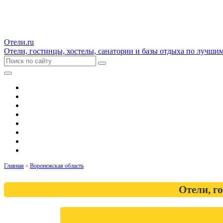
Отели.ru
Отели, гостинцы, хостелы, санатории и базы отдыха по лучши
Гостиницы и отели
Квартиры
Хостелы
Апартаменты
Дома и коттеджи
Санатории
Базы отдыха
Кемпинги
Главная
»
Воронежская область
Отели, г