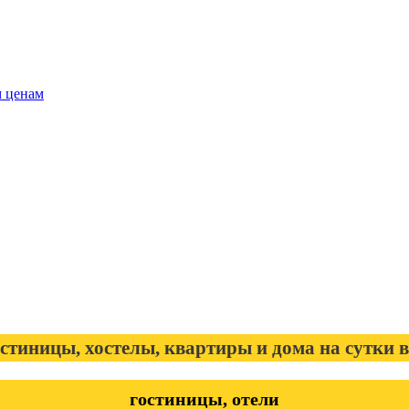
м ценам
остиницы, хостелы, квартиры и дома на сутки в
гостиницы, отели