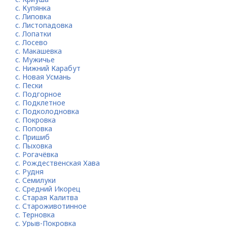
с. Купянка
с. Липовка
с. Листопадовка
с. Лопатки
с. Лосево
с. Макашевка
с. Мужичье
с. Нижний Карабут
с. Новая Усмань
с. Пески
с. Подгорное
с. Подклетное
с. Подколодновка
с. Покровка
с. Поповка
с. Пришиб
с. Пыховка
с. Рогачёвка
с. Рождественская Хава
с. Рудня
с. Семилуки
с. Средний Икорец
с. Старая Калитва
с. Староживотинное
с. Терновка
с. Урыв-Покровка