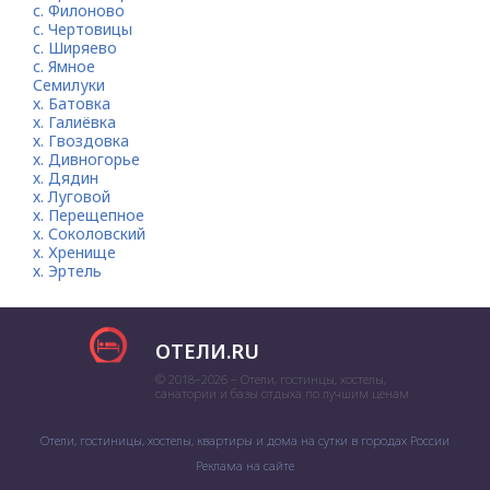
с. Филоново
с. Чертовицы
с. Ширяево
с. Ямное
Семилуки
х. Батовка
х. Галиёвка
х. Гвоздовка
х. Дивногорье
х. Дядин
х. Луговой
х. Перещепное
х. Соколовский
х. Хренище
х. Эртель
ОТЕЛИ.RU
© 2018–2026 – Отели, гостинцы, хостелы,
санатории и базы отдыха по лучшим ценам
Отели, гостиницы, хостелы, квартиры и дома на сутки в городах России
Реклама на сайте