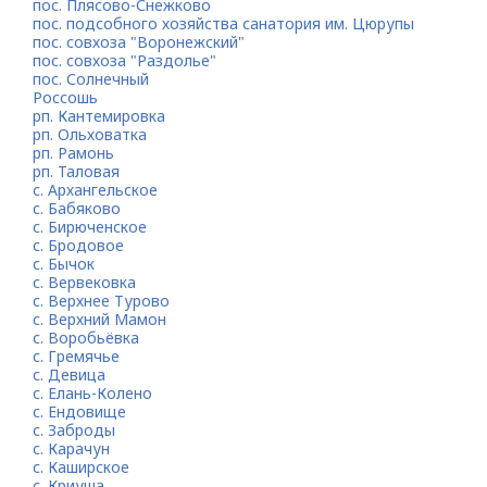
пос. Плясово-Снежково
пос. подсобного хозяйства санатория им. Цюрупы
пос. совхоза "Воронежский"
пос. совхоза "Раздолье"
пос. Солнечный
Россошь
рп. Кантемировка
рп. Ольховатка
рп. Рамонь
рп. Таловая
с. Архангельское
с. Бабяково
с. Бирюченское
с. Бродовое
с. Бычок
с. Вервековка
с. Верхнее Турово
с. Верхний Мамон
с. Воробьёвка
с. Гремячье
с. Девица
с. Елань-Колено
с. Ендовище
с. Заброды
с. Карачун
с. Каширское
с. Криуша