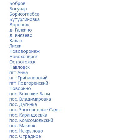
Бобров
Богучар
Борисоглебск
Бутурлиновка
Воронеж
д. Галкино
д. Князево
Калач
Лиски
Нововоронеж
Новохопёрск
Острогожск
Павловск
пгт Анна
пгт Грибановский
пгт Подгоренский
Поворино
пос. Большие Базы
пос. Владимировка
пос. Дугинка
пос. Заосередные Сады
пос. Карандеевка
пос. Комсомольский
пос. Маклок
пос. Некрылово
пос. Отрадное