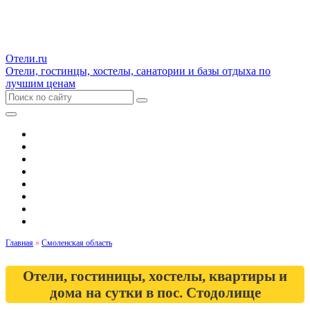
Отели.ru
Отели, гостинцы, хостелы, санатории и базы отдыха по
лучшим ценам
Гостиницы и отели
Квартиры
Хостелы
Апартаменты
Дома и коттеджи
Санатории
Базы отдыха
Кемпинги
Главная
»
Смоленская область
Отели, гостиницы, хостелы, квартиры и
дома на сутки в пос. Стодолище