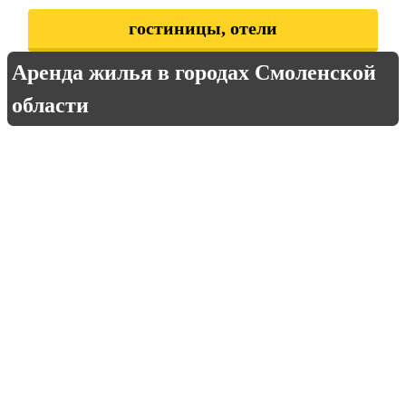
гостиницы, отели
Аренда жилья в городах Смоленской
области
Велиж
Вязьма
Гагарин
д. Арефино
д. Архиповка
д. Баскаково
д. Бельдюгино
д. Большие Лызки
д. Быльники
д. Варечки
д. Вольские Дачи
д. Выкопань
д. Высокое
д. Герчики
д. Горлово
д. Городецкое