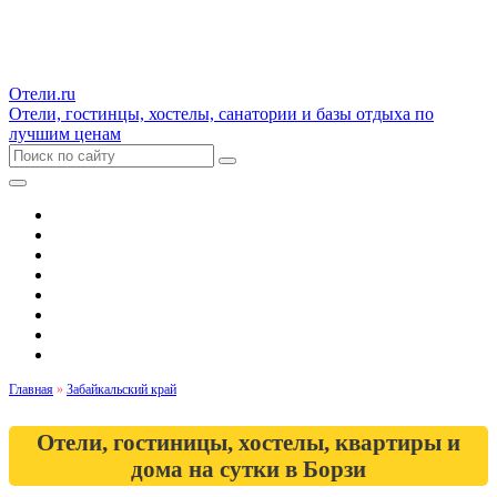
Отели.ru
Отели, гостинцы, хостелы, санатории и базы отдыха по
лучшим ценам
Гостиницы и отели
Квартиры
Хостелы
Апартаменты
Дома и коттеджи
Санатории
Базы отдыха
Кемпинги
Главная
»
Забайкальский край
Отели, гостиницы, хостелы, квартиры и
дома на сутки в Борзи