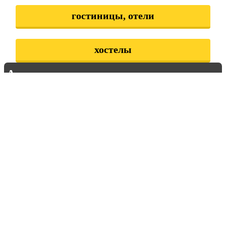
гостиницы, отели
хостелы
Аренда жилья в городах
Забайкальского края
Балей
Борзя
Краснокаменск
Нерчинск
пгт Агинское
пгт Атамановка
пгт Забайкальск
пгт Карымское
пгт Первомайский
пгт Приаргунск
пгт Чернышевск
пгт Ясногорск