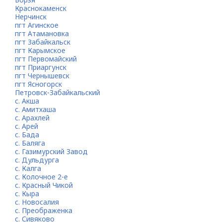
Краснокаменск
Нерчинск
пгт Агинское
пгт Атамановка
пгт Забайкальск
пгт Карымское
пгт Первомайский
пгт Приаргунск
пгт Чернышевск
пгт Ясногорск
Петровск-Забайкальский
с. Акша
с. Амитхаша
с. Арахлей
с. Арей
с. Бада
с. Баляга
с. Газимурский Завод
с. Дульдурга
с. Калга
с. Колочное 2-е
с. Красный Чикой
с. Кыра
с. Новосалия
с. Преображенка
с. Сивяково