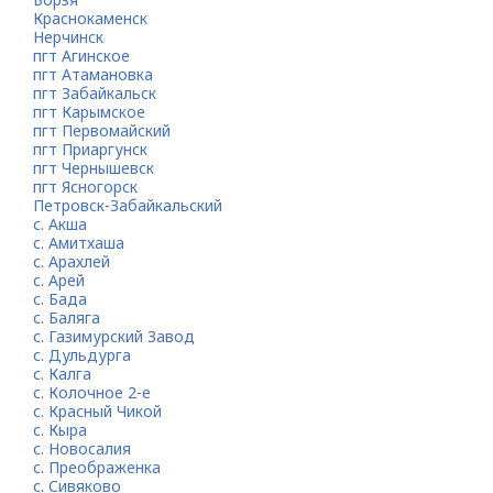
Краснокаменск
Нерчинск
пгт Агинское
пгт Атамановка
пгт Забайкальск
пгт Карымское
пгт Первомайский
пгт Приаргунск
пгт Чернышевск
пгт Ясногорск
Петровск-Забайкальский
с. Акша
с. Амитхаша
с. Арахлей
с. Арей
с. Бада
с. Баляга
с. Газимурский Завод
с. Дульдурга
с. Калга
с. Колочное 2-е
с. Красный Чикой
с. Кыра
с. Новосалия
с. Преображенка
с. Сивяково