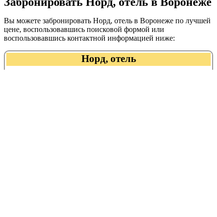
Забронировать Норд, отель в Воронеже
Вы можете забронировать Норд, отель в Воронеже по лучшей
цене, воспользовавшись поисковой формой или
воспользовавшись контактной информацией ниже:
Норд, отель
+7 (473) 220‒80‒40
Адрес:
График работы:
Рейтинг:
Миронова, 43
Круглосуточно
Норд, отель находится в следующих
категориях:
гостиницы, отели
Дополнительные услуги