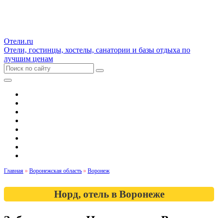
Отели.ru
Отели, гостинцы, хостелы, санатории и базы отдыха по
лучшим ценам
Гостиницы и отели
Квартиры
Хостелы
Апартаменты
Дома и коттеджи
Санатории
Базы отдыха
Кемпинги
Главная
»
Воронежская область
»
Воронеж
Норд, отель в Воронеже